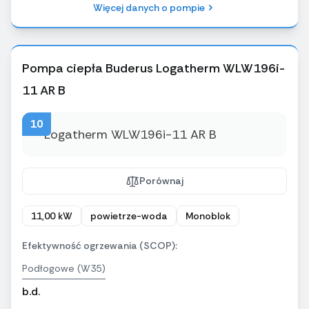
Więcej danych o pompie
Pompa ciepła Buderus Logatherm WLW196i-
11 AR B
10
Porównaj
11,00 kW
powietrze-woda
Monoblok
Efektywność ogrzewania (SCOP):
Podłogowe (W35)
b.d.