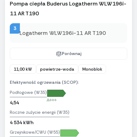
Pompa ciepła Buderus Logatherm WLW196i-
11 AR T190
3
Porównaj
11,00 kW
powietrze-woda
Monoblok
Efektywność ogrzewania (SCOP):
Podłogowe (W35)
A+++
4,54
Roczne zużycie energii (W35)
4 534 kWh
Grzejnikowe/CWU (W55)