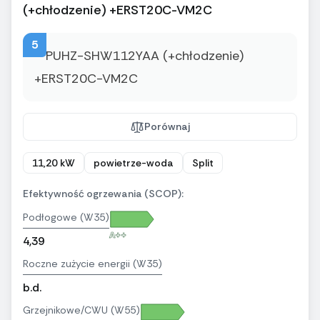
(+chłodzenie) +ERST20C-VM2C
5
Porównaj
11,20 kW
powietrze-woda
Split
Efektywność ogrzewania (SCOP):
Podłogowe (W35)
A++
4,39
Roczne zużycie energii (W35)
b.d.
Grzejnikowe/CWU (W55)