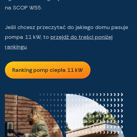
na SCOP W55.
Jeśli chcesz przeczytać do jakiego domu pasuje
pompa 11 kW, to
przejdź do treści poniżej
rankingu
.
Ranking pomp ciepła 11 kW
Ranking pomp ciepła 11 kW