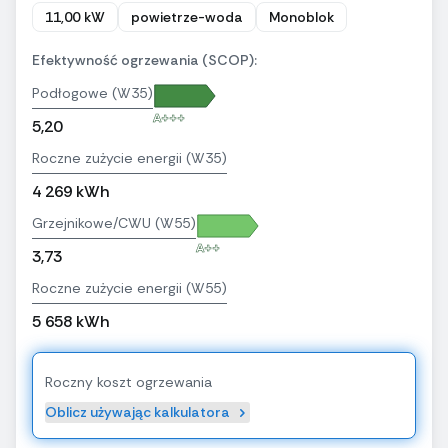
11,00 kW
powietrze-woda
Monoblok
Efektywność ogrzewania (SCOP):
Podłogowe (W35)
A+++
5,20
Roczne zużycie energii (W35)
4 269 kWh
Grzejnikowe/CWU (W55)
A++
3,73
Roczne zużycie energii (W55)
5 658 kWh
Roczny koszt ogrzewania
Oblicz używając kalkulatora