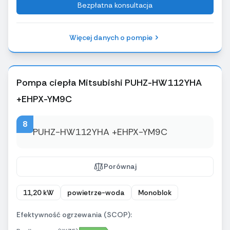
Bezpłatna konsultacja
Więcej danych o pompie
Pompa ciepła Mitsubishi PUHZ-HW112YHA
+EHPX-YM9C
8
Porównaj
11,20 kW
powietrze-woda
Monoblok
Efektywność ogrzewania (SCOP):