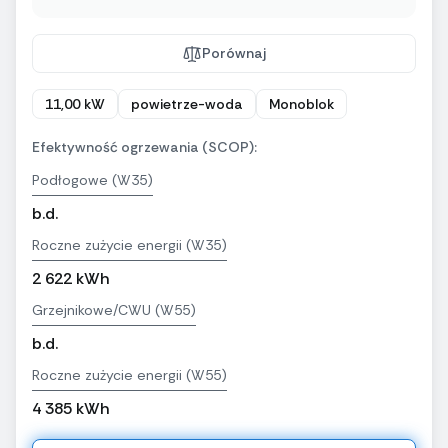
Porównaj
11,00 kW
powietrze-woda
Monoblok
Efektywność ogrzewania (SCOP):
Podłogowe (W35)
b.d.
Roczne zużycie energii (W35)
2 622 kWh
Grzejnikowe/CWU (W55)
b.d.
Roczne zużycie energii (W55)
4 385 kWh