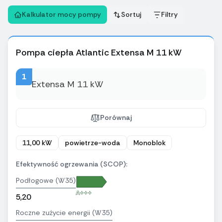
Kalkulator mocy pompy
Sortuj
Filtry
Pompa ciepła Atlantic Extensa M 11 kW
1
Porównaj
11,00 kW
powietrze-woda
Monoblok
Efektywność ogrzewania (SCOP):
Podłogowe (W35)
A+++
5,20
Roczne zużycie energii (W35)