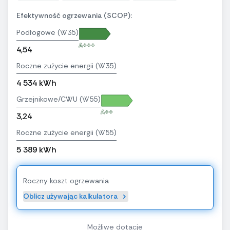
Efektywność ogrzewania (SCOP):
Podłogowe (W35)
A+++
4,54
Roczne zużycie energii (W35)
4 534 kWh
Grzejnikowe/CWU (W55)
A++
3,24
Roczne zużycie energii (W55)
5 389 kWh
Roczny koszt ogrzewania
Oblicz używając kalkulatora
Możliwe dotacje