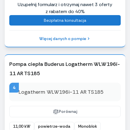
Uzupełnij formularz i otrzymaj nawet 3 oferty
z rabatem do 40%
Bezpłatna konsultacja
Więcej danych o pompie
Pompa ciepła Buderus Logatherm WLW196i-
11 AR TS185
4
Porównaj
11,00 kW
powietrze-woda
Monoblok