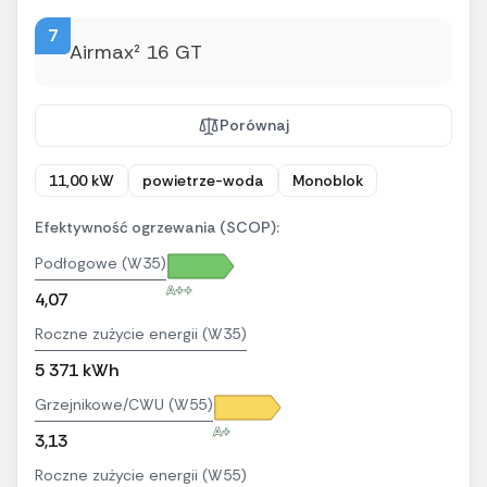
7
Porównaj
11,00 kW
powietrze-woda
Monoblok
Efektywność ogrzewania (SCOP):
Podłogowe (W35)
A++
4,07
Roczne zużycie energii (W35)
5 371 kWh
Grzejnikowe/CWU (W55)
A+
3,13
Roczne zużycie energii (W55)