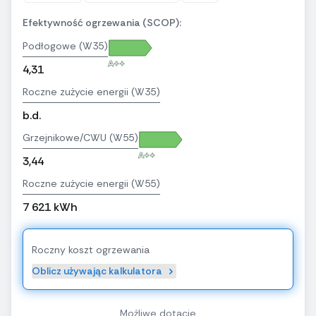
Efektywność ogrzewania (SCOP):
Podłogowe (W35)
A++
4,31
Roczne zużycie energii (W35)
b.d.
Grzejnikowe/CWU (W55)
A++
3,44
Roczne zużycie energii (W55)
7 621 kWh
Roczny koszt ogrzewania
Oblicz używając kalkulatora
Możliwe dotacje