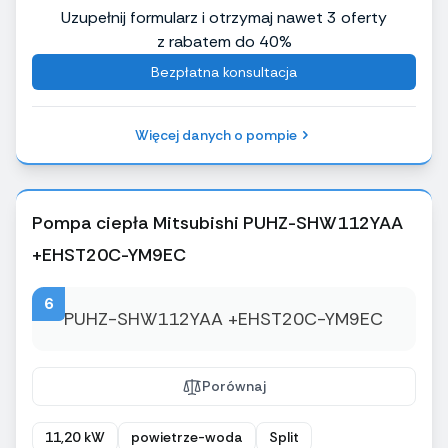
Uzupełnij formularz i otrzymaj nawet 3 oferty
z rabatem do 40%
Bezpłatna konsultacja
Więcej danych o pompie
Pompa ciepła Mitsubishi PUHZ-SHW112YAA
+EHST20C-YM9EC
6
Porównaj
11,20 kW
powietrze-woda
Split