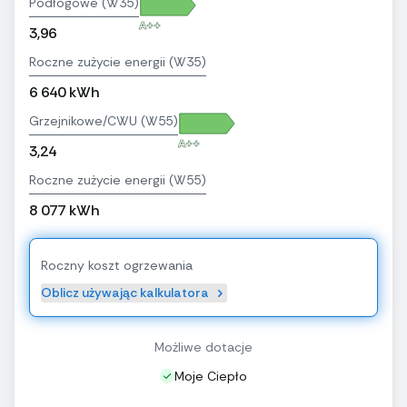
Podłogowe (W35)
A++
3,96
Roczne zużycie energii (W35)
6 640 kWh
Grzejnikowe/CWU (W55)
A++
3,24
Roczne zużycie energii (W55)
8 077 kWh
Roczny koszt ogrzewania
Oblicz używając kalkulatora
Możliwe dotacje
Moje Ciepło