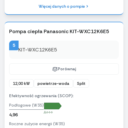
Więcej danych o pompie
Pompa ciepła Panasonic KIT-WXC12K6E5
5
Porównaj
12,00 kW
powietrze-woda
Split
Efektywność ogrzewania (SCOP):
Podłogowe (W35)
A+++
4,96
Roczne zużycie energii (W35)