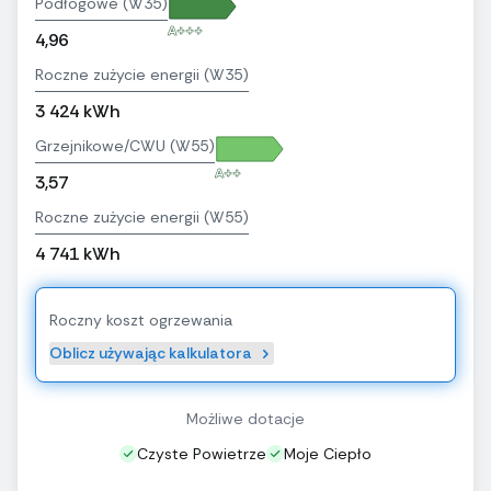
Podłogowe (W35)
A+++
4,96
Roczne zużycie energii (W35)
3 424 kWh
Grzejnikowe/CWU (W55)
A++
3,57
Roczne zużycie energii (W55)
4 741 kWh
Roczny koszt ogrzewania
Oblicz używając kalkulatora
Możliwe dotacje
Czyste Powietrze
Moje Ciepło