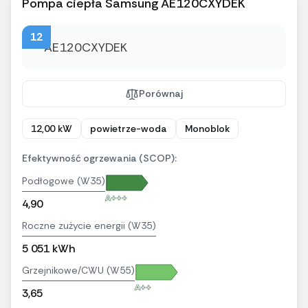
Pompa ciepła Samsung AE120CXYDEK
12
Porównaj
12,00 kW
powietrze-woda
Monoblok
Efektywność ogrzewania (SCOP):
Podłogowe (W35)
A+++
4,90
Roczne zużycie energii (W35)
5 051 kWh
Grzejnikowe/CWU (W55)
A++
3,65