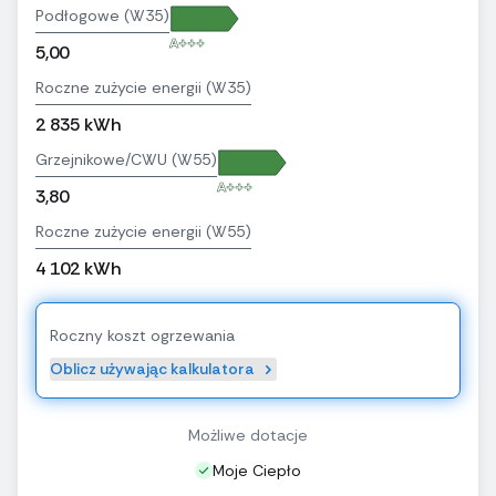
Podłogowe (W35)
A+++
5,00
Roczne zużycie energii (W35)
2 835 kWh
Grzejnikowe/CWU (W55)
A+++
3,80
Roczne zużycie energii (W55)
4 102 kWh
Roczny koszt ogrzewania
Oblicz używając kalkulatora
Możliwe dotacje
Moje Ciepło