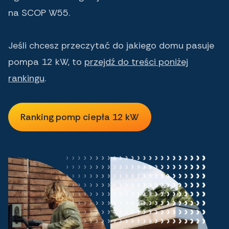
na SCOP W55.
Jeśli chcesz przeczytać do jakiego domu pasuje
pompa 12 kW, to
przejdź do treści poniżej
rankingu
.
Ranking pomp ciepła 12 kW
Ranking pomp ciepła 12 kW