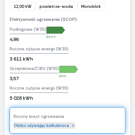
12,00 kW
powietrze-woda
Monoblok
Efektywność ogrzewania (SCOP):
Podłogowe (W35)
A+++
4,96
Roczne zużycie energii (W35)
3 611 kWh
Grzejnikowe/CWU (W55)
A++
3,57
Roczne zużycie energii (W55)
5 028 kWh
Roczny koszt ogrzewania
Oblicz używając kalkulatora