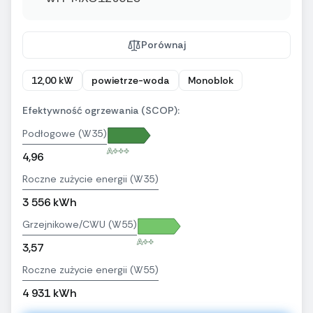
Porównaj
12,00 kW
powietrze-woda
Monoblok
Efektywność ogrzewania (SCOP):
Podłogowe (W35)
A+++
4,96
Roczne zużycie energii (W35)
3 556 kWh
Grzejnikowe/CWU (W55)
A++
3,57
Roczne zużycie energii (W55)
4 931 kWh