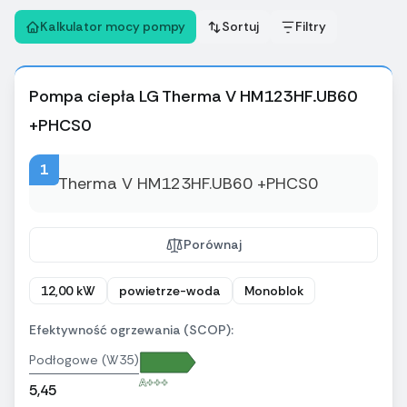
Kalkulator mocy pompy
Sortuj
Filtry
Pompa ciepła LG Therma V HM123HF.UB60
+PHCS0
1
Porównaj
12,00 kW
powietrze-woda
Monoblok
Efektywność ogrzewania (SCOP):
Podłogowe (W35)
A+++
5,45