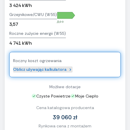
3 424 kWh
Grzejnikowe/CWU (W55)
A++
3,57
Roczne zużycie energii (W55)
4 741 kWh
Roczny koszt ogrzewania
Oblicz używając kalkulatora
Możliwe dotacje
Czyste Powietrze
Moje Ciepło
Cena katalogowa producenta
39 060 zł
Rynkowa cena z montażem