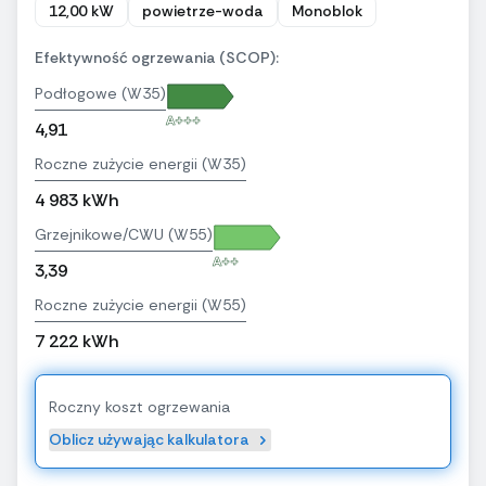
12,00 kW
powietrze-woda
Monoblok
Efektywność ogrzewania (SCOP):
Podłogowe (W35)
A+++
4,91
Roczne zużycie energii (W35)
4 983 kWh
Grzejnikowe/CWU (W55)
A++
3,39
Roczne zużycie energii (W55)
7 222 kWh
Roczny koszt ogrzewania
Oblicz używając kalkulatora