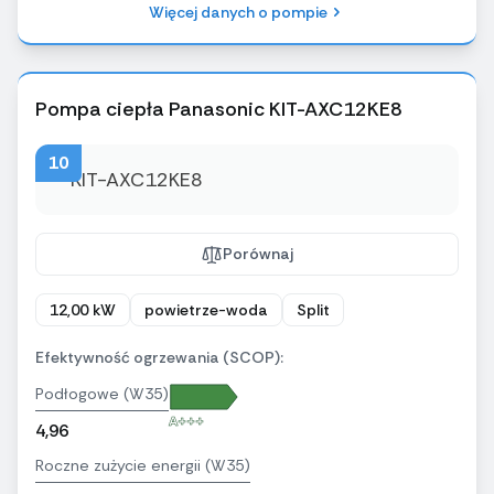
Więcej danych o pompie
Pompa ciepła Panasonic KIT-AXC12KE8
10
Porównaj
12,00 kW
powietrze-woda
Split
Efektywność ogrzewania (SCOP):
Podłogowe (W35)
A+++
4,96
Roczne zużycie energii (W35)