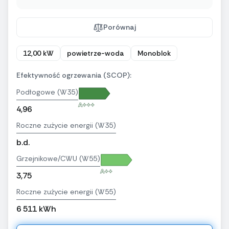
Porównaj
12,00 kW
powietrze-woda
Monoblok
Efektywność ogrzewania (SCOP):
Podłogowe (W35)
A+++
4,96
Roczne zużycie energii (W35)
b.d.
Grzejnikowe/CWU (W55)
A++
3,75
Roczne zużycie energii (W55)
6 511 kWh