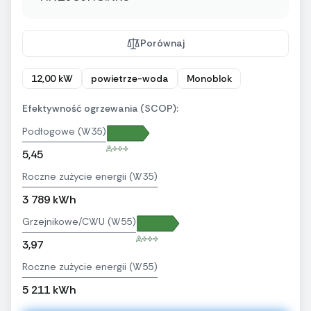
Porównaj
12,00 kW
powietrze-woda
Monoblok
Efektywność ogrzewania (SCOP):
Podłogowe (W35)
A+++
5,45
Roczne zużycie energii (W35)
3 789 kWh
Grzejnikowe/CWU (W55)
A+++
3,97
Roczne zużycie energii (W55)
5 211 kWh