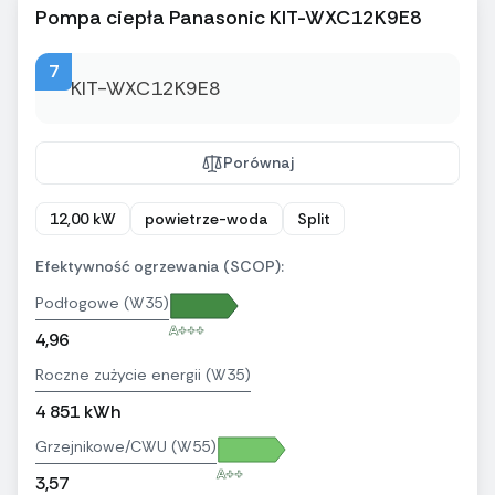
Pompa ciepła Panasonic KIT-WXC12K9E8
7
Porównaj
12,00 kW
powietrze-woda
Split
Efektywność ogrzewania (SCOP):
Podłogowe (W35)
A+++
4,96
Roczne zużycie energii (W35)
4 851 kWh
Grzejnikowe/CWU (W55)
A++
3,57