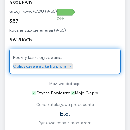
4 851 kWh
Grzejnikowe/CWU (W55)
A++
3,57
Roczne zużycie energii (W55)
6 615 kWh
Roczny koszt ogrzewania
Oblicz używając kalkulatora
Możliwe dotacje
Czyste Powietrze
Moje Ciepło
Cena katalogowa producenta
b.d.
Rynkowa cena z montażem