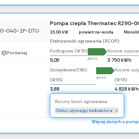
Pompa ciepła Thermatec R290-
15,00 kW
powietrze-woda
Monobl
Efektywność ogrzewania (SCOP):
Podłogowe (W35)
Roczne zużycie
Porównaj
A+++
5,05
3 750 kWh
Grzejnikowe/CWU
Roczne zuży
A+++
(W55)
(W55)
3,88
4 828 kWh
Roczny koszt ogrzewania
Oblicz używając kalkulatora
Więcej danych o pomp