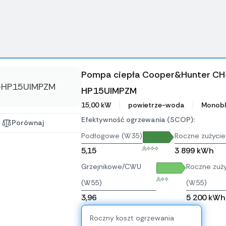
Pompa ciepła Cooper&Hunter CH
HP15UIMPZM
15,00 kW
powietrze-woda
Monobl
Efektywność ogrzewania (SCOP):
Porównaj
Podłogowe (W35)
Roczne zużycie
A+++
5,15
3 899 kWh
Grzejnikowe/CWU
Roczne zuży
A++
(W55)
(W55)
3,96
5 200 kWh
Roczny koszt ogrzewania