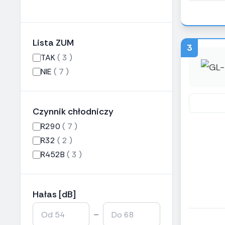
Lista ZUM
3
TAK
( 3 )
NIE
( 7 )
Czynnik chłodniczy
R290
( 7 )
R32
( 2 )
R452B
( 3 )
Hałas [dB]
–