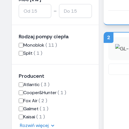
–
Rodzaj pompy ciepła
2
Monoblok
( 11 )
Split
( 1 )
Producent
Atlantic
( 3 )
Cooper&Hunter
( 1 )
Fox Air
( 2 )
Galmet
( 1 )
Kaisai
( 1 )
Rozwiń więcej