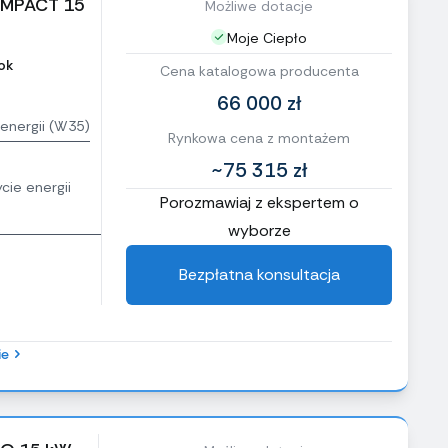
COMPACT 15
Możliwe dotacje
Moje Ciepło
ok
Cena katalogowa producenta
66 000 zł
energii (W35)
Rynkowa cena z montażem
~75 315 zł
cie energii
Porozmawiaj z ekspertem o
wyborze
Bezpłatna konsultacja
ie