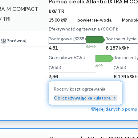
Pompa ciepła Atlantic IXTRA M 
kW TRI
15,00 kW
powietrze-woda
Monobl
Efektywność ogrzewania (SCOP):
Podłogowe (W35)
Roczne zużycie 
Porównaj
A+++
4,51
6 187 kWh
Grzejnikowe/CWU
Roczne zuży
A++
(W55)
(W55)
3,36
8 179 kWh
Roczny koszt ogrzewania
Oblicz używając kalkulatora
Więcej danych o pomp