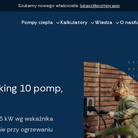
Szukamy nowego właściciela:
lukasz@pompy.app
Pompy ciepła
Kalkulatory
Wiedza
O nas
K
king 10 pomp,
15 kW wg wskaźnika
ie przy ogrzewaniu