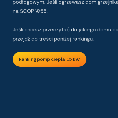
podłogowym. Jeśli ogrzewasz dom grzejnik
na SCOP W55.
Jeśli chcesz przeczytać do jakiego domu p
przejdź do treści poniżej rankingu
.
Ranking pomp ciepła 15 kW
Ranking pomp ciepła 15 kW