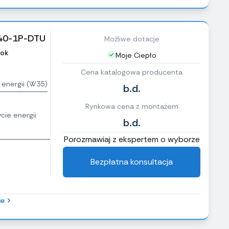
040-1P-DTU
Możliwe dotacje
ok
Moje Ciepło
Cena katalogowa producenta
 energii (W35)
b.d.
Rynkowa cena z montażem
cie energii
b.d.
Porozmawiaj z ekspertem o wyborze
Bezpłatna konsultacja
ie