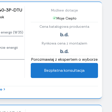
040-3P-DTU
Możliwe dotacje
ok
Moje Ciepło
Cena katalogowa producenta
 energii (W35)
b.d.
Rynkowa cena z montażem
cie energii
b.d.
Porozmawiaj z ekspertem o wyborze
Bezpłatna konsultacja
ie