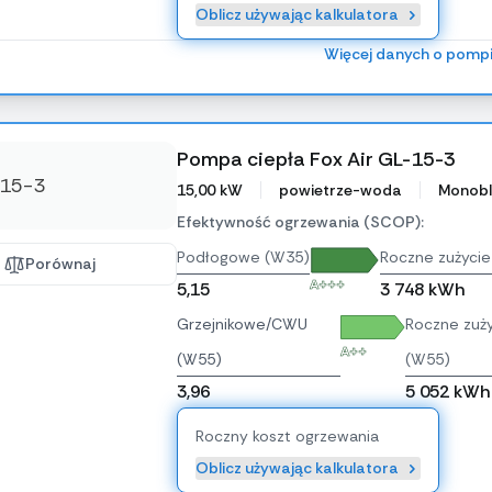
Oblicz używając kalkulatora
Więcej danych o pomp
Pompa ciepła Fox Air GL-15-3
15,00 kW
powietrze-woda
Monobl
Efektywność ogrzewania (SCOP):
Podłogowe (W35)
Roczne zużycie
Porównaj
A+++
5,15
3 748 kWh
Grzejnikowe/CWU
Roczne zuży
A++
(W55)
(W55)
3,96
5 052 kWh
Roczny koszt ogrzewania
Oblicz używając kalkulatora