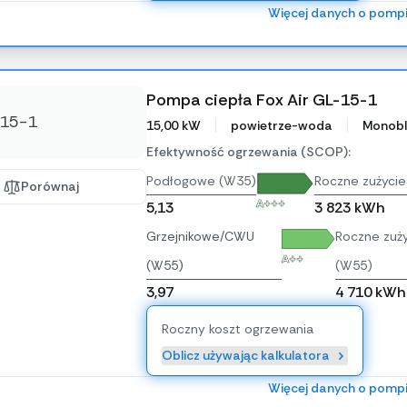
Więcej danych o pomp
Pompa ciepła Fox Air GL-15-1
15,00 kW
powietrze-woda
Monobl
Efektywność ogrzewania (SCOP):
Podłogowe (W35)
Roczne zużycie
Porównaj
A+++
5,13
3 823 kWh
Grzejnikowe/CWU
Roczne zuży
A++
(W55)
(W55)
3,97
4 710 kWh
Roczny koszt ogrzewania
Oblicz używając kalkulatora
Więcej danych o pomp