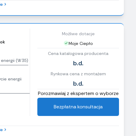
ie
Możliwe dotacje
ok
Moje Ciepło
Cena katalogowa producenta
 energii (W35)
b.d.
Rynkowa cena z montażem
cie energii
b.d.
Porozmawiaj z ekspertem o wyborze
Bezpłatna konsultacja
ie