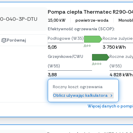
Pompa ciepła Thermatec R290-
15,00 kW
powietrze-woda
Monobl
Efektywność ogrzewania (SCOP):
Podłogowe (W35)
Roczne zużycie
Porównaj
A++
5,05
3 750 kWh
Grzejnikowe/CWU
Roczne zuży
A+++
(W55)
(W55)
3,88
4 828 kWh
Roczny koszt ogrzewania
Oblicz używając kalkulatora
Więcej danych o pomp