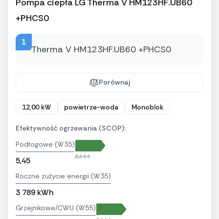
Pompa ciepła LG Therma V HM123HF.UB60
+PHCS0
1
Porównaj
12,00 kW
powietrze-woda
Monoblok
Efektywność ogrzewania (SCOP):
Podłogowe (W35)
A+++
5,45
Roczne zużycie energii (W35)
3 789 kWh
Grzejnikowe/CWU (W55)