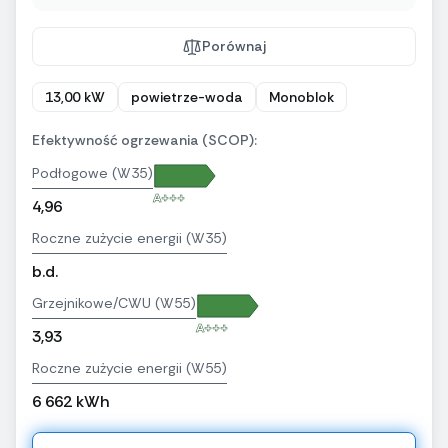
Porównaj
13,00 kW
powietrze-woda
Monoblok
Efektywność ogrzewania (SCOP):
Podłogowe (W35)
A+++
4,96
Roczne zużycie energii (W35)
b.d.
Grzejnikowe/CWU (W55)
A+++
3,93
Roczne zużycie energii (W55)
6 662 kWh