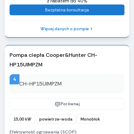
z rabatem do 40%
Bezpłatna konsultacja
Więcej danych o pompie
Pompa ciepła Cooper&Hunter CH-
HP15UIMPZM
4
Porównaj
15,00 kW
powietrze-woda
Monoblok
Efektywność ogrzewania (SCOP):