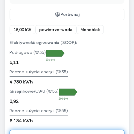
Porównaj
16,00 kW
powietrze-woda
Monoblok
Efektywność ogrzewania (SCOP):
Podłogowe (W35)
A+++
5,11
Roczne zużycie energii (W35)
4 780 kWh
Grzejnikowe/CWU (W55)
A+++
3,92
Roczne zużycie energii (W55)
6 134 kWh