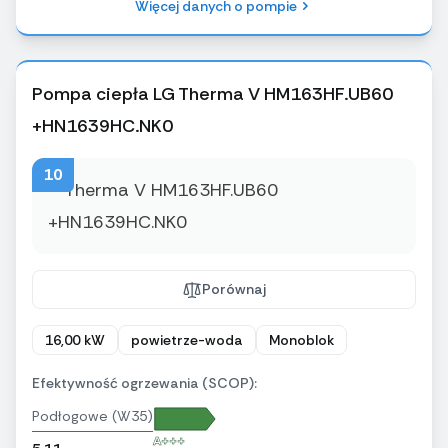
Więcej danych o pompie
Pompa ciepła LG Therma V HM163HF.UB60
+HN1639HC.NK0
10
Porównaj
16,00 kW
powietrze-woda
Monoblok
Efektywność ogrzewania (SCOP):
Podłogowe (W35)
A+++