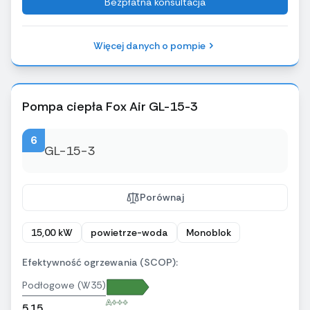
Bezpłatna konsultacja
Więcej danych o pompie
Pompa ciepła Fox Air GL-15-3
6
Porównaj
15,00 kW
powietrze-woda
Monoblok
Efektywność ogrzewania (SCOP):
Podłogowe (W35)
A+++
5,15