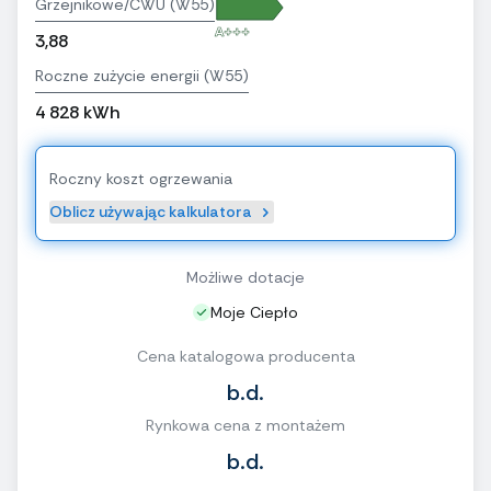
Grzejnikowe/CWU (W55)
A+++
3,88
Roczne zużycie energii (W55)
4 828 kWh
Roczny koszt ogrzewania
Oblicz używając kalkulatora
Możliwe dotacje
Moje Ciepło
Cena katalogowa producenta
b.d.
Rynkowa cena z montażem
b.d.