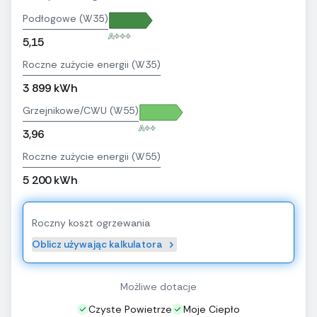
Podłogowe (W35)
A+++
5,15
Roczne zużycie energii (W35)
3 899 kWh
Grzejnikowe/CWU (W55)
A++
3,96
Roczne zużycie energii (W55)
5 200 kWh
Roczny koszt ogrzewania
Oblicz używając kalkulatora
Możliwe dotacje
Czyste Powietrze
Moje Ciepło