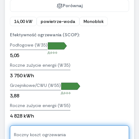
Porównaj
14,00 kW
powietrze-woda
Monoblok
Efektywność ogrzewania (SCOP):
Podłogowe (W35)
A+++
5,05
Roczne zużycie energii (W35)
3 750 kWh
Grzejnikowe/CWU (W55)
A+++
3,88
Roczne zużycie energii (W55)
4 828 kWh
Roczny koszt ogrzewania