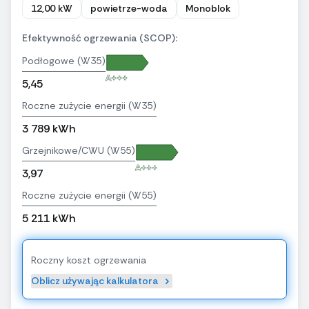
12,00 kW
powietrze-woda
Monoblok
Efektywność ogrzewania (SCOP):
Podłogowe (W35)
A+++
5,45
Roczne zużycie energii (W35)
3 789 kWh
Grzejnikowe/CWU (W55)
A+++
3,97
Roczne zużycie energii (W55)
5 211 kWh
Roczny koszt ogrzewania
Oblicz używając kalkulatora