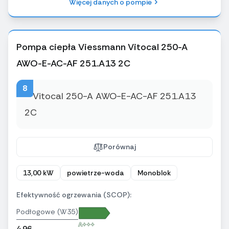
Więcej danych o pompie
Pompa ciepła Viessmann Vitocal 250-A
AWO-E-AC-AF 251.A13 2C
8
Porównaj
13,00 kW
powietrze-woda
Monoblok
Efektywność ogrzewania (SCOP):
Podłogowe (W35)
A+++
4,96