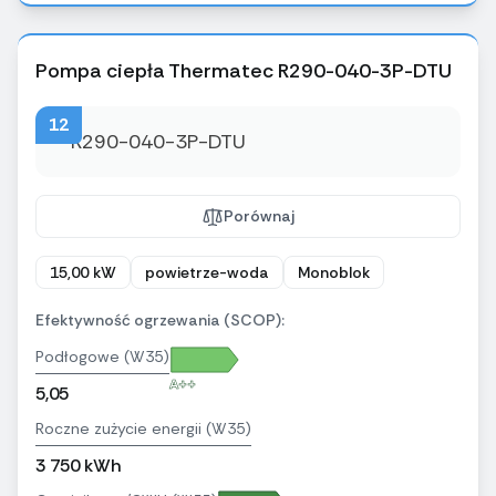
Pompa ciepła Thermatec R290-040-3P-DTU
12
Porównaj
15,00 kW
powietrze-woda
Monoblok
Efektywność ogrzewania (SCOP):
Podłogowe (W35)
A++
5,05
Roczne zużycie energii (W35)
3 750 kWh