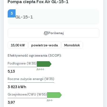
Pompa ciepła Fox Air GL-15-1
3
Porównaj
15,00 kW
powietrze-woda
Monoblok
Efektywność ogrzewania (SCOP):
Podłogowe (W35)
A+++
5,13
Roczne zużycie energii (W35)
3 823 kWh
Grzejnikowe/CWU (W55)
A++
3,97