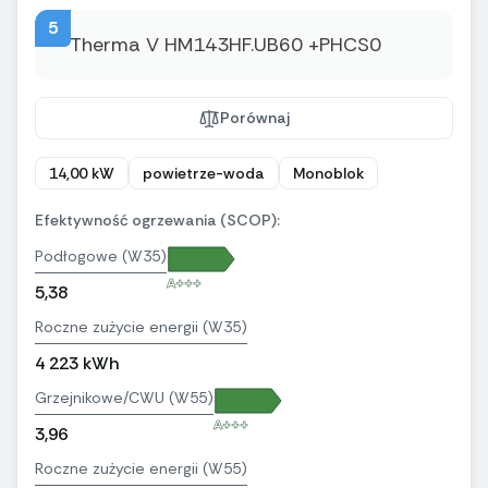
5
Porównaj
14,00 kW
powietrze-woda
Monoblok
Efektywność ogrzewania (SCOP):
Podłogowe (W35)
A+++
5,38
Roczne zużycie energii (W35)
4 223 kWh
Grzejnikowe/CWU (W55)
A+++
3,96
Roczne zużycie energii (W55)