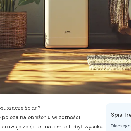
osuszacze ścian?
Spis Tr
 polega na obniżeniu wilgotności
Dlaczego
dparowuje ze ścian, natomiast zbyt wysoka