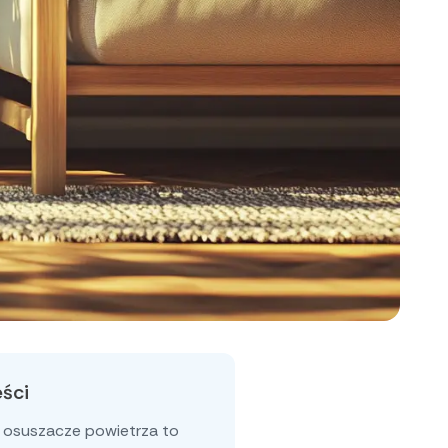
eści
 osuszacze powietrza to