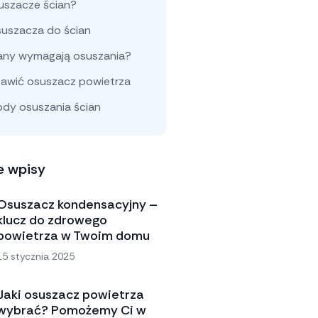
uszacze ścian?
uszacza do ścian
iany wymagają osuszania?
tawić osuszacz powietrza
ody osuszania ścian
e wpisy
Osuszacz kondensacyjny –
klucz do zdrowego
powietrza w Twoim domu
15 stycznia 2025
Jaki osuszacz powietrza
wybrać? Pomożemy Ci w