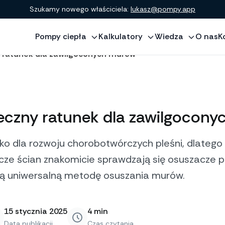
Szukamy nowego właściciela:
lukasz@pompy.app
Pompy ciepła
Kalkulatory
Wiedza
O nas
K
 ratunek dla zawilgoconych murów
eczny ratunek dla zawilgocon
ko dla rozwoju chorobotwórczych pleśni, dlateg
cze ścian znakomicie sprawdzają się osuszacze p
wią uniwersalną metodę osuszania murów.
15 stycznia 2025
4
min
Data publikacji
Czas czytania