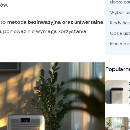
dobre os
ów.
Wybór os
 to
metoda bezinwazyjna oraz uniwersalna
.
Kiedy śc
i, ponieważ nie wymaga korzystania
Gdzie us
Inne met
Popularn