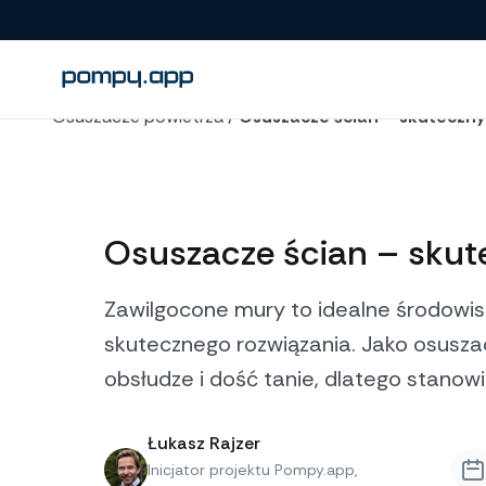
Osuszacze powietrza
/
Osuszacze ścian – skuteczny
Osuszacze ścian – skut
Zawilgocone mury to idealne środowis
skutecznego rozwiązania. Jako osusza
obsłudze i dość tanie, dlatego stano
Łukasz Rajzer
Inicjator projektu Pompy.app,