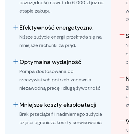
oszczędność nawet do 6 000 zł już na
pro
etapie zakupu.
wyd
zwi
Efektywność energetyczna
Sk
Niższe zużycie energii przekłada się na
mniejsze rachunki za prąd.
Nie
pow
Optymalna wydajność
pod
Pompa dostosowana do
Ni
rzeczywistych potrzeb zapewnia
niezawodną pracę i długą żywotność.
Zby
pro
Mniejsze koszty eksploatacji
zwi
Brak przeciążeń i nadmiernego zużycia
Wy
części ogranicza koszty serwisowania.
Nie