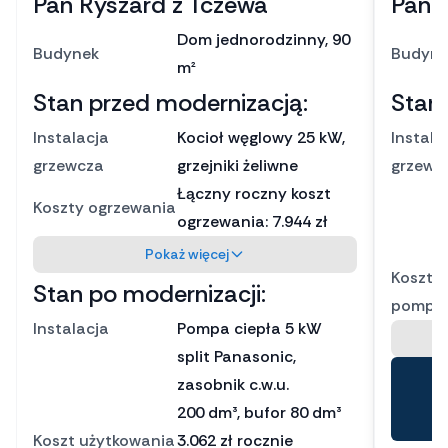
Pan Ryszard z Tczewa
Pani
Dom jednorodzinny, 90
Budynek
Budyne
m²
Stan przed modernizacją:
Stan
Instalacja
Kocioł węglowy 25 kW,
Instala
grzewcza
grzejniki żeliwne
grzewc
Łączny roczny koszt
Koszty ogrzewania
ogrzewania: 7.944 zł
Pokaż więcej
Koszt 
Stan po modernizacji:
pompy 
Instalacja
Pompa ciepła 5 kW
split Panasonic,
zasobnik c.w.u.
200 dm³, bufor 80 dm³
Koszt użytkowania
3.062 zł rocznie