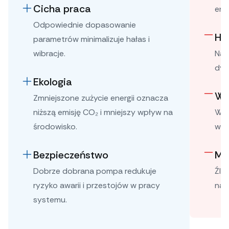
Cicha praca
ene
Odpowiednie dopasowanie
Hał
parametrów minimalizuje hałas i
wibracje.
Nad
dys
Ekologia
Wp
Zmniejszone zużycie energii oznacza
niższą emisję CO₂ i mniejszy wpływ na
Wię
środowisko.
wię
Bezpieczeństwo
Mo
Dobrze dobrana pompa redukuje
Źle
ryzyko awarii i przestojów w pracy
nad
systemu.