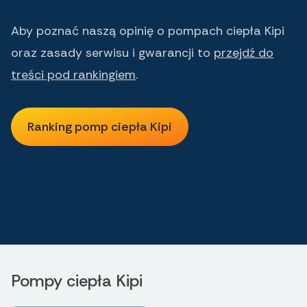
Aby poznać naszą opinię o pompach ciepła Kipi
oraz zasady serwisu i gwarancji to
przejdź do
treści pod rankingiem
.
Ranking pomp ciepła Kipi
Ranking pomp ciepła Kipi
Pompy ciepła Kipi