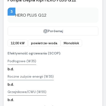
Pompa ciepła Kipi HERO PLUS Q12
3
Porównaj
12,00 kW
powietrze-woda
Monoblok
Efektywność ogrzewania (SCOP):
Podłogowe (W35)
b.d.
Roczne zużycie energii (W35)
b.d.
Grzejnikowe/CWU (W55)
b.d.