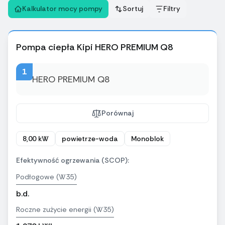
Kalkulator mocy pompy
Sortuj
Filtry
Pompa ciepła Kipi HERO PREMIUM Q8
1
Porównaj
8,00 kW
powietrze-woda
Monoblok
Efektywność ogrzewania (SCOP):
Podłogowe (W35)
b.d.
Roczne zużycie energii (W35)