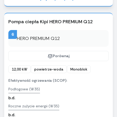
Pompa ciepła Kipi HERO PREMIUM Q12
6
Porównaj
12,00 kW
powietrze-woda
Monoblok
Efektywność ogrzewania (SCOP):
Podłogowe (W35)
b.d.
Roczne zużycie energii (W35)
b.d.