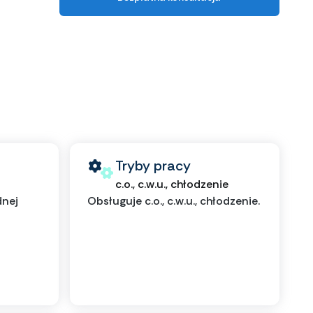
Tryby pracy
c.o., c.w.u., chłodzenie
dnej
Obsługuje c.o., c.w.u., chłodzenie.