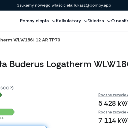
Szukamy nowego właściciela:
lukasz@pompy.app
Pompy ciepła
Kalkulatory
Wiedza
O nas
K
therm WLW186i-12 AR TP70
ła Buderus Logatherm WLW18
(SCOP):
Roczne zużycie 
5 428 kW
Roczne zużycie 
++
7 114 kW