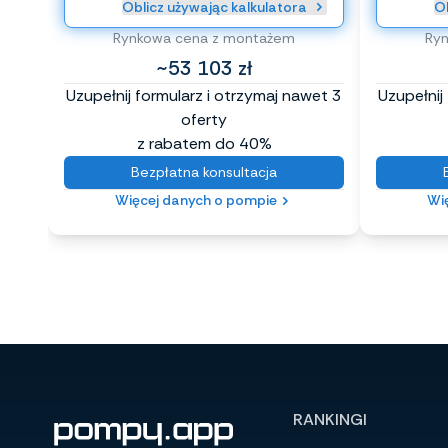
Oblicz używając kalkulatora
Ob
Rynkowa cena z montażem
Ry
~53 103 zł
Uzupełnij formularz i otrzymaj nawet 3
Uzupełnij
oferty
z rabatem do 40%
Bezpłatna konsultacja
Więcej danych o pompie
Wi
RANKINGI