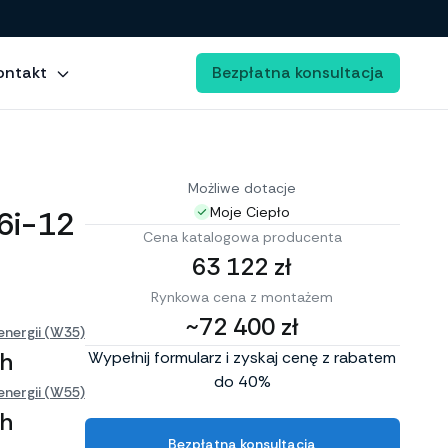
ontakt
Bezpłatna konsultacja
Możliwe dotacje
6i-12
Moje Ciepło
Cena katalogowa producenta
63 122 zł
Rynkowa cena z montażem
~72 400 zł
energii (W35)
h
Wypełnij formularz i zyskaj cenę z rabatem
do 40%
energii (W55)
h
Bezpłatna konsultacja