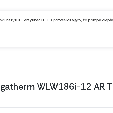
ki Instytut Certyfikacji (EIC) potwierdzający, że pompa ciep
Logatherm WLW186i-12 AR 