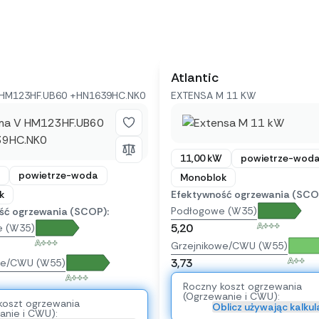
Atlantic
HM123HF.UB60 +HN1639HC.NK0
EXTENSA M 11 KW
11,00 kW
powietrze-wod
powietrze-woda
Monoblok
k
Efektywność ogrzewania (SCO
Podłogowe (W35)
ść ogrzewania (SCOP):
A+++
5,20
e (W35)
A+++
Grzejnikowe/CWU (W55)
A++
3,73
we/CWU (W55)
A+++
Roczny koszt ogrzewania
(Ogrzewanie i CWU):
koszt ogrzewania
Oblicz używając kalku
anie i CWU):