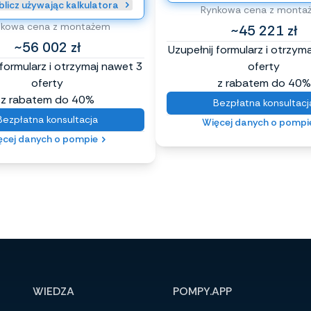
licz używając kalkulatora
Rynkowa cena z monta
nkowa cena z montażem
~45 221 zł
~56 002 zł
Uzupełnij formularz i otrzym
 formularz i otrzymaj nawet 3
oferty
oferty
z rabatem do 40%
z rabatem do 40%
Bezpłatna konsultacj
Bezpłatna konsultacja
Więcej danych o pompi
ęcej danych o pompie
WIEDZA
POMPY.APP