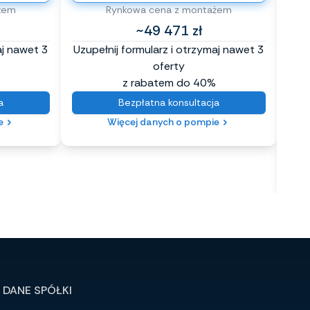
żem
Rynkowa cena z montażem
Ro
(O
~49 471 zł
aj nawet 3
Uzupełnij formularz i otrzymaj nawet 3
oferty
z rabatem do 40%
Uzup
a
Bezpłatna konsultacja
e
Więcej danych o pompie
DANE SPÓŁKI