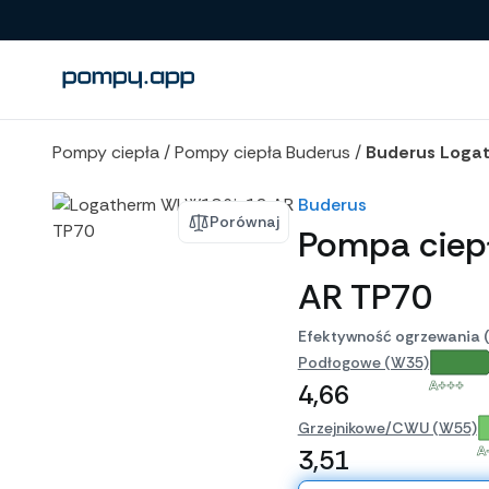
Porównanie produktów
Pompy ciepła
/
Pompy ciepła Buderus
/
Buderus Loga
Buderus
Porównaj
Pompa ciep
AR TP70
Efektywność ogrzewania 
Podłogowe (W35)
A+++
4,66
Grzejnikowe/CWU (W55)
A
3,51