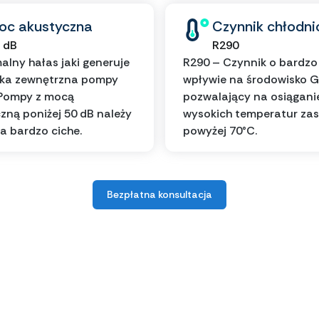
oc akustyczna
Czynnik chłodni
 dB
R290
lny hałas jaki generuje
R290 – Czynnik o bardzo
tka zewnętrzna pompy
wpływie na środowisko 
 Pompy z mocą
pozwalający na osiągani
zną poniżej 50 dB należy
wysokich temperatur zas
a bardzo ciche.
powyżej 70°C.
Bezpłatna konsultacja