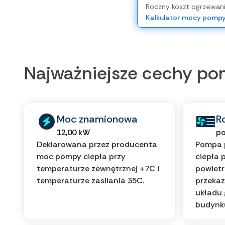
Roczny koszt ogrzewan
Kalkulator mocy pomp
Najważniejsze cechy p
Moc znamionowa
R
12,00 kW
po
Deklarowana przez producenta
Pompa 
moc pompy ciepła przy
ciepła 
temperaturze zewnętrznej +7C i
powietr
temperaturze zasilania 35C.
przekaz
układu
budynk