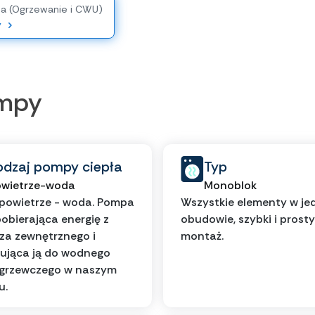
ia (Ogrzewanie i CWU)
y
ompy
odzaj pompy ciepła
Typ
wietrze-woda
Monoblok
powietrze - woda. Pompa
Wszystkie elementy w je
pobierająca energię z
obudowie, szybki i prosty
za zewnętrznego i
montaż.
ująca ją do wodnego
 grzewczego w naszym
u.