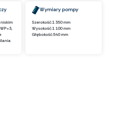
czy
Wymiary pompy
 niskim
Szerokość:
1 350 mm
GWP=3,
Wysokość:
1 100 mm
e
Głębokość:
540 mm
ilania