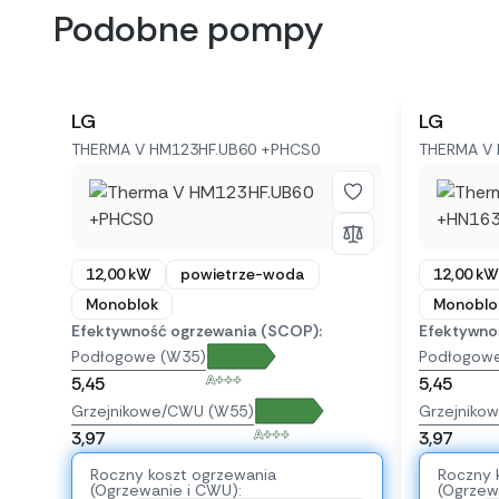
Podobne pompy
LG
LG
THERMA V HM123HF.UB60 +PHCS0
THERMA V 
12,00 kW
powietrze-woda
12,00 kW
Monoblok
Monoblo
Efektywność ogrzewania (SCOP):
Efektywno
Podłogowe (W35)
Podłogow
A+++
5,45
5,45
Grzejnikowe/CWU (W55)
Grzejniko
A+++
3,97
3,97
Roczny koszt ogrzewania
Roczny 
(Ogrzewanie i CWU):
(Ogrzew