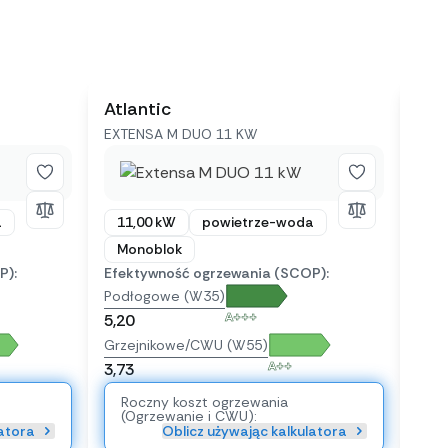
Atlantic
Nib
EXTENSA M DUO 11 KW
S21
200M
a
11,00 kW
powietrze-woda
Monoblok
P):
Efektywność ogrzewania (SCOP):
12
Podłogowe (W35)
A+++
Mo
5,20
Efek
Grzejnikowe/CWU (W55)
Pod
A++
3,73
5,00
Roczny koszt ogrzewania
Grze
(Ogrzewanie i CWU):
latora
Oblicz używając kalkulatora
3,80