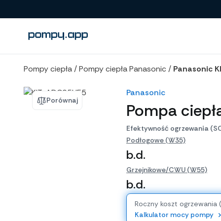
Porównanie produktów
Pompy ciepła
/
Pompy ciepła Panasonic
/
Panasonic 
Panasonic
Porównaj
Pompa ciepł
Efektywność ogrzewania (S
Podłogowe (W35)
b.d.
Grzejnikowe/CWU (W55)
b.d.
Roczny koszt ogrzewania 
Kalkulator mocy pompy