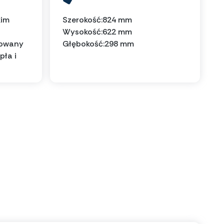
kim
Szerokość:
824 mm
Wysokość:
622 mm
sowany
Głębokość:
298 mm
pła i