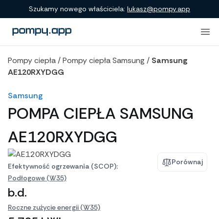
Porównanie produktów
Szukamy nowego właściciela:
lukasz@pompy.app
Pompy ciepła
/
Pompy ciepła Samsung
/
Samsung
AE120RXYDGG
Samsung
POMPA CIEPŁA SAMSUNG
AE120RXYDGG
Porównaj
Efektywność ogrzewania (SCOP):
Podłogowe (W35)
b.d.
Roczne zużycie energii (W35)