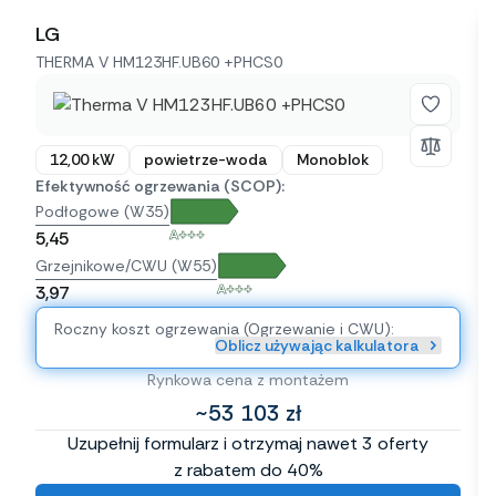
LG
THERMA V HM123HF.UB60 +PHCS0
12,00 kW
powietrze-woda
Monoblok
Efektywność ogrzewania (SCOP):
Podłogowe (W35)
A+++
5,45
Grzejnikowe/CWU (W55)
A+++
3,97
Roczny koszt ogrzewania (Ogrzewanie i CWU):
Oblicz używając kalkulatora
Rynkowa cena z montażem
~53 103 zł
Uzupełnij formularz i otrzymaj nawet 3 oferty
z rabatem do 40%