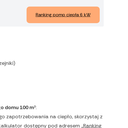
Ranking pomp ciepła 6 kW
ejniki)
go domu 100 m²
:
o zapotrzebowania na ciepło, skorzystaj z
 kalkulator dostępny pod adresem „
Ranking