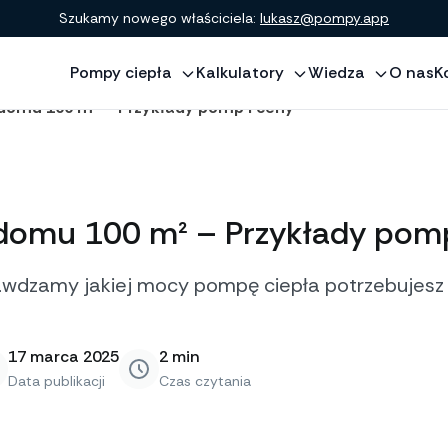
Szukamy nowego właściciela:
lukasz@pompy.app
Pompy ciepła
Kalkulatory
Wiedza
O nas
K
 domu 100 m² – Przykłady pomp i ceny
domu 100 m² – Przykłady pomp
awdzamy jakiej mocy pompę ciepła potrzebujesz o
17 marca 2025
2
min
Data publikacji
Czas czytania