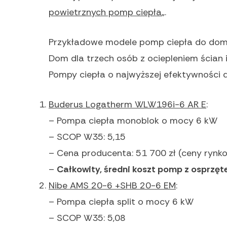
powietrznych pomp ciepła
„.
Przykładowe modele pomp ciepła do do
Dom dla trzech osób z ociepleniem ścian 
Pompy ciepła o najwyższej efektywności 
Buderus Logatherm WLW196i-6 AR E
:
– Pompa ciepła monoblok o mocy 6 kW
– SCOP W35: 5,15
– Cena producenta: 51 700 zł (ceny rynko
–
Całkowity, średni koszt pomp z osprzęt
Nibe AMS 20-6 +SHB 20-6 EM
:
– Pompa ciepła split o mocy 6 kW
– SCOP W35: 5,08