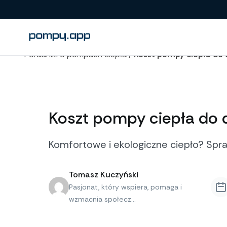
Poradniki o pompach ciepła
/
Koszt pompy ciepła do
Koszt pompy ciepła do 
Komfortowe i ekologiczne ciepło? Spr
Tomasz Kuczyński
Pasjonat, który wspiera, pomaga i
wzmacnia społecz...