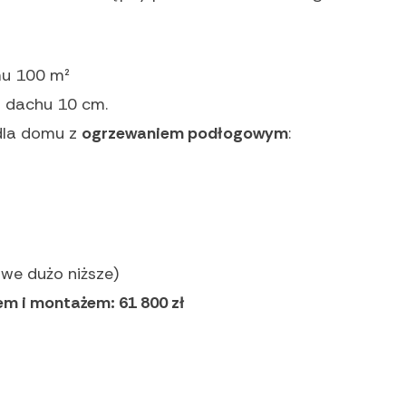
mu 100 m²
i dachu 10 cm.
dla domu z
ogrzewaniem podłogowym
:
we dużo niższe)
em i montażem: 61 800 zł