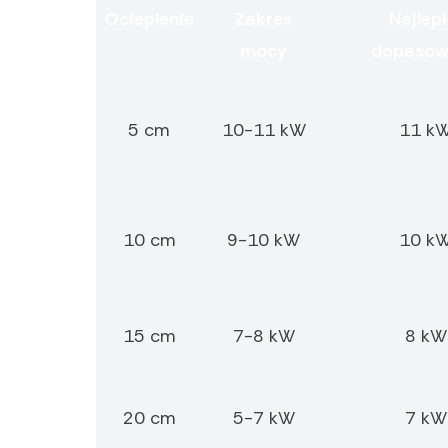
Ocieplenie
Zakres
Najlepi
mocy
dopasow
5 cm
10-11 kW
11 k
10 cm
9-10 kW
10 k
15 cm
7-8 kW
8 kW
20 cm
5-7 kW
7 kW