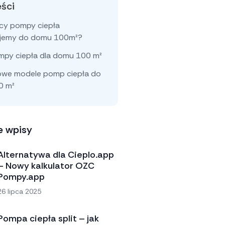
eści
ocy pompy ciepła
ujemy do domu 100m²?
py ciepła dla domu 100 m²
owe modele pomp ciepła do
0 m²
e wpisy
Alternatywa dla Cieplo.app
– Nowy kalkulator OZC
Pompy.app
26 lipca 2025
Pompa ciepła split – jak