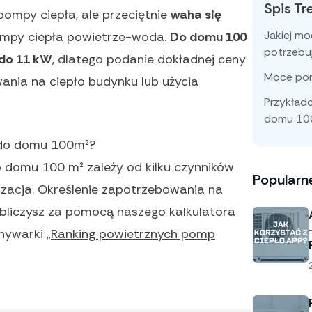
Spis Tr
pompy ciepła, ale przeciętnie
waha się
Jakiej m
mpy ciepła powietrze-woda.
Do domu 100
potrzeb
do 11 kW
, dlatego podanie dokładnej ceny
Moce pom
nia na ciepło budynku lub użycia
Przykład
domu 10
 do domu 100m²?
domu 100 m² zależy od kilku czynników
Popularn
alizacja. Określenie zapotrzebowania na
obliczysz za pomocą naszego kalkulatora
ywarki „
Ranking powietrznych pomp