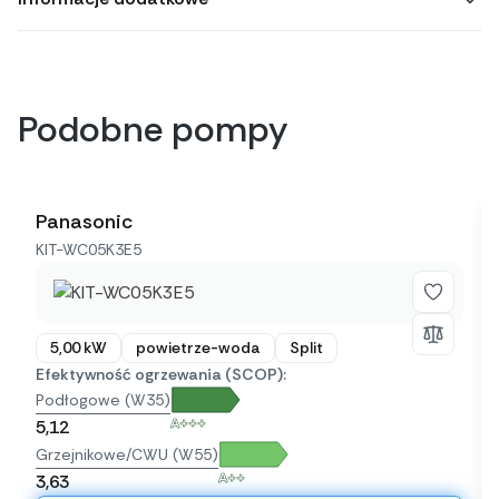
Podobne pompy
Panasonic
KIT-WC05K3E5
5,00 kW
powietrze-woda
Split
Efektywność ogrzewania (SCOP):
Podłogowe (W35)
A+++
5,12
Grzejnikowe/CWU (W55)
A++
3,63