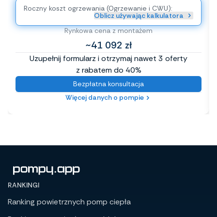
Roczny koszt ogrzewania (Ogrzewanie i CWU):
Oblicz używając kalkulatora
Rynkowa cena z montażem
~41 092 zł
Uzupełnij formularz i otrzymaj nawet 3 oferty
z rabatem do 40%
Bezpłatna konsultacja
Więcej danych o pompie
RANKINGI
Ranking powietrznych pomp ciepła