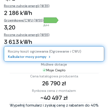
Roczne zużycie energii (W35)
2 186 kWh
Grzejnikowe/CWU (W55)
A++
3,20
Roczne zużycie energii (W55)
3 613 kWh
Roczny koszt ogrzewania (Ogrzewanie i CWU)
Kalkulator mocy pompy
Możliwe dotacje
Moje Ciepło
Cena katalogowa producenta
26 790 zł
Rynkowa cena z montażem
~40 497 zł
Wypełnij formularz i zyskaj cenę z rabatem do 40%