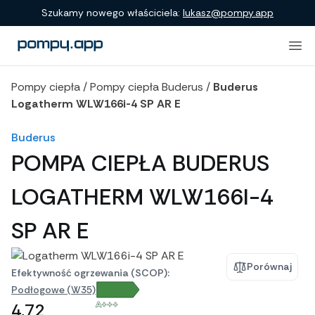
Porównanie produktów
Szukamy nowego właściciela:
lukasz@pompy.app
Pompy ciepła
/
Pompy ciepła Buderus
/
Buderus
Logatherm WLW166i-4 SP AR E
Buderus
POMPA CIEPŁA BUDERUS
LOGATHERM WLW166I-4
SP AR E
Porównaj
Efektywność ogrzewania (SCOP):
Podłogowe (W35)
A+++
4,72