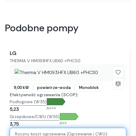
Podobne pompy
LG
THERMA V HM093HFX.UB60 +PHCS0
9,00 kW
powietrze-woda
Monoblok
Efektywność ogrzewania (SCOP):
Podłogowe (W35)
A+++
5,23
Grzejnikowe/CWU (W55)
A++
3,75
Roczny koszt ogrzewania (Ogrzewanie i CWU):