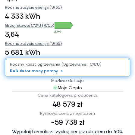
Roczne zużycie energii (W35)
4 333 kWh
Grzejnikowe/CWU (W55)
A++
3,64
Roczne zużycie energii (W55)
5 681 kWh
Roczny koszt ogrzewania (Ogrzewanie i CWU)
Kalkulator mocy pompy
Możliwe dotacje
Moje Ciepło
Cena katalogowa producenta
48 579 zł
Rynkowa cena z montażem
~59 738 zł
Wypełnij formularz i zyskaj cenę z rabatem do 40%