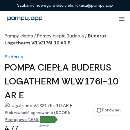
Porównanie produktów
Szukamy nowego właściciela:
lukasz@pompy.app
Pompy ciepła
/
Pompy ciepła Buderus
/
Buderus
Logatherm WLW176i-10 AR E
Buderus
POMPA CIEPŁA BUDERUS
LOGATHERM WLW176I-10
AR E
Porównaj
Efektywność ogrzewania (SCOP):
Podłogowe (W35)
A+++
4,77