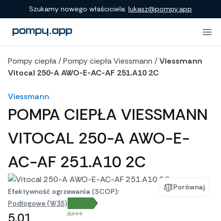
Porównanie produktów
Szukamy nowego właściciela:
lukasz@pompy.app
Pompy ciepła
/
Pompy ciepła Viessmann
/
Viessmann
Vitocal 250-A AWO-E-AC-AF 251.A10 2C
Viessmann
POMPA CIEPŁA VIESSMANN
VITOCAL 250-A AWO-E-
AC-AF 251.A10 2C
Porównaj
Efektywność ogrzewania (SCOP):
Podłogowe (W35)
A+++
5,01