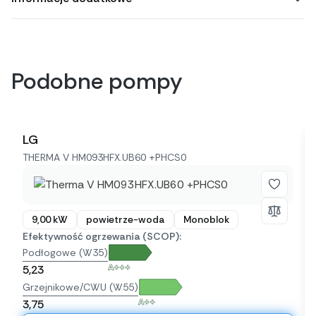
Podobne pompy
LG
THERMA V HM093HFX.UB60 +PHCS0
9,00 kW
powietrze-woda
Monoblok
Efektywność ogrzewania (SCOP):
Podłogowe (W35)
A+++
5,23
Grzejnikowe/CWU (W55)
A++
3,75