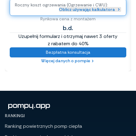
Roczny koszt ogrzewania (Ogrzewanie i CWU):
Oblicz używając kalkulatora
Rynkowa cena z montażem
b.d.
Uzupełnij formularz i otrzymaj nawet 3 oferty
z rabatem do 40%
Bezpłatna konsultacja
Więcej danych o pompie
RANKINGI
Ranking powietrznych pomp ciepła