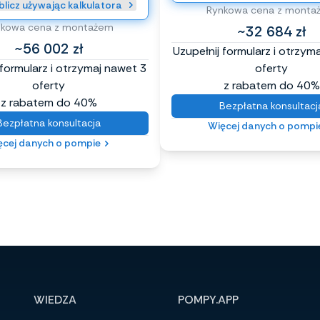
licz używając kalkulatora
Rynkowa cena z monta
nkowa cena z montażem
~32 684 zł
~56 002 zł
Uzupełnij formularz i otrzym
 formularz i otrzymaj nawet 3
oferty
oferty
z rabatem do 40%
z rabatem do 40%
Bezpłatna konsultacj
Bezpłatna konsultacja
Więcej danych o pompi
ęcej danych o pompie
WIEDZA
POMPY.APP