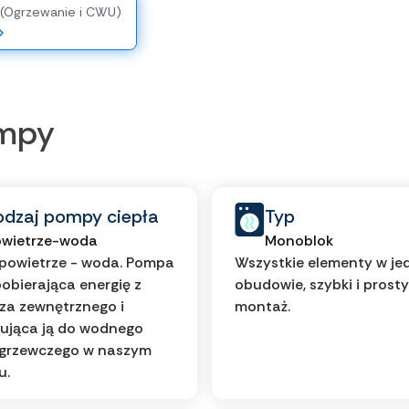
 (Ogrzewanie i CWU)
ompy
odzaj pompy ciepła
Typ
wietrze-woda
Monoblok
powietrze - woda. Pompa
Wszystkie elementy w je
pobierająca energię z
obudowie, szybki i prosty
za zewnętrznego i
montaż.
ująca ją do wodnego
 grzewczego w naszym
u.