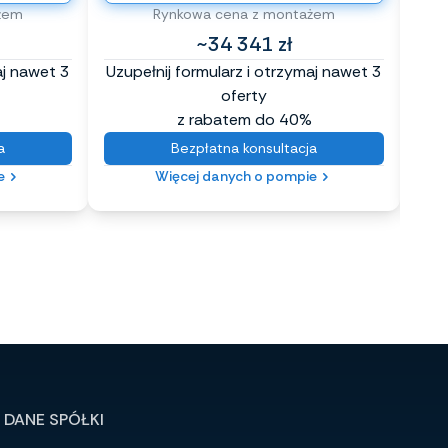
żem
Rynkowa cena z montażem
~34 341 zł
aj nawet 3
Uzupełnij formularz i otrzymaj nawet 3
Uzup
oferty
z rabatem do 40%
a
Bezpłatna konsultacja
e
Więcej danych o pompie
DANE SPÓŁKI