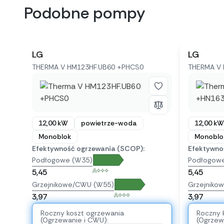
Podobne pompy
LG
LG
THERMA V HM123HF.UB60 +PHCS0
THERMA V 
12,00 kW
powietrze-woda
12,00 kW
Monoblok
Monoblo
Efektywność ogrzewania (SCOP):
Efektywno
Podłogowe (W35)
Podłogow
A+++
5,45
5,45
Grzejnikowe/CWU (W55)
Grzejniko
A+++
3,97
3,97
Roczny koszt ogrzewania
Roczny 
(Ogrzewanie i CWU):
(Ogrzew