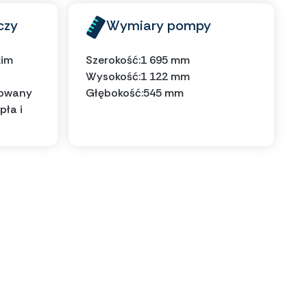
czy
Wymiary pompy
kim
Szerokość:
1 695 mm
Wysokość:
1 122 mm
sowany
Głębokość:
545 mm
pła i