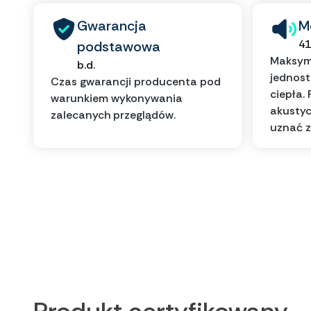
Gwarancja
M
41
podstawowa
Maksyma
b.d.
jednos
Czas gwarancji producenta pod
ciepła.
warunkiem wykonywania
akustyc
zalecanych przeglądów.
uznać z