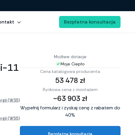
ontakt
Bezpłatna konsultacja
Możliwe dotacje
i-11
Moje Ciepło
Cena katalogowa producenta
53 478 zł
Rynkowa cena z montażem
~63 903 zł
rgii (W35)
Wypełnij formularz i zyskaj cenę z rabatem do
40%
rgii (W55)
Bezpłatna konsultacja