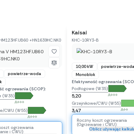
Kaisai
HM123HF.UB60 +HN1639HC.NK0
KHC-10RY3-B
10,00 kW
powietrze-wod
powietrze-woda
Monoblok
k
Efektywność ogrzewania (SCO
Podłogowe (W35)
ść ogrzewania (SCOP):
A+++
5,20
e (W35)
A+++
Grzejnikowe/CWU (W55)
A++
3,47
we/CWU (W55)
A+++
Roczny koszt ogrzewania
(Ogrzewanie i CWU):
koszt ogrzewania
Oblicz używając kalku
anie i CWU):