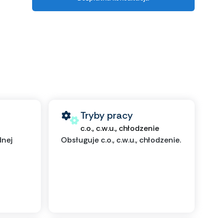
Tryby pracy
c.o., c.w.u., chłodzenie
dnej
Obsługuje c.o., c.w.u., chłodzenie.