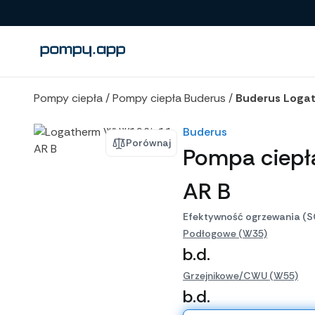
Porównanie produktów
Pompy ciepła
/
Pompy ciepła Buderus
/
Buderus Loga
Buderus
Porównaj
Pompa ciepł
AR B
Efektywność ogrzewania (S
Podłogowe (W35)
b.d.
Grzejnikowe/CWU (W55)
b.d.