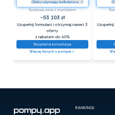
Oblicz używając kalkulatora
Ob
Rynkowa cena z montażem
Ry
~53 103 zł
Uzupełnij formularz i otrzymaj nawet 3
Uzupełnij
oferty
z rabatem do 40%
Bezpłatna konsultacja
Więcej danych o pompie
Wi
RANKINGI