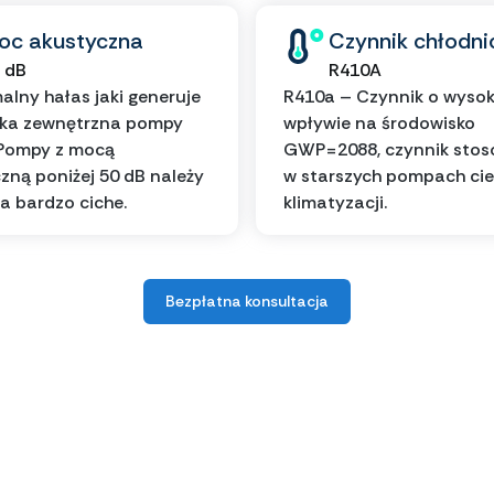
oc akustyczna
Czynnik chłodni
 dB
R410A
lny hałas jaki generuje
R410a – Czynnik o wyso
tka zewnętrzna pompy
wpływie na środowisko
 Pompy z mocą
GWP=2088, czynnik sto
zną poniżej 50 dB należy
w starszych pompach cie
a bardzo ciche.
klimatyzacji.
Bezpłatna konsultacja