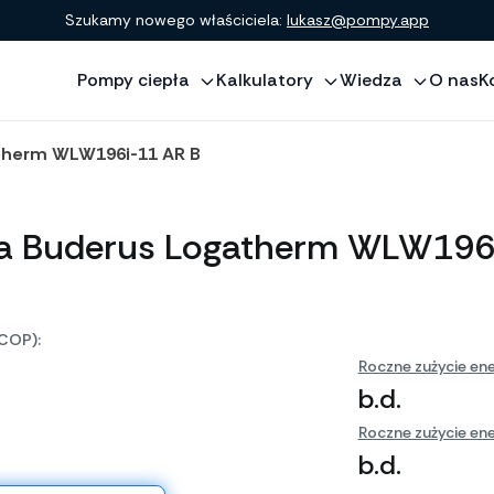
Szukamy nowego właściciela:
lukasz@pompy.app
Pompy ciepła
Kalkulatory
Wiedza
O nas
K
therm WLW196i-11 AR B
a Buderus Logatherm WLW196
COP):
Roczne zużycie ene
b.d.
Roczne zużycie ene
b.d.