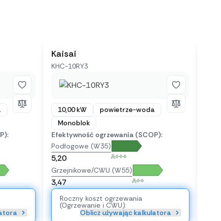
Kaisai
Bud
KHC-10RY3
WLW
a
10,00 kW
powietrze-woda
10
Monoblok
Mo
P):
Efektywność ogrzewania (SCOP):
Efek
Podłogowe (W35)
Pod
A+++
5,20
5,20
Grzejnikowe/CWU (W55)
Grze
A++
3,47
3,47
Roczny koszt ogrzewania
Ro
(Ogrzewanie i CWU):
(O
latora
Oblicz używając kalkulatora