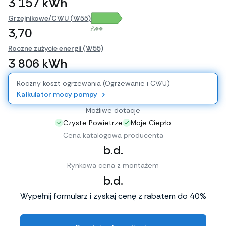
3 157 kWh
Grzejnikowe/CWU (W55)
A++
3,70
Roczne zużycie energii (W55)
3 806 kWh
Roczny koszt ogrzewania (Ogrzewanie i CWU)
Kalkulator mocy pompy
Możliwe dotacje
Czyste Powietrze
Moje Ciepło
Cena katalogowa producenta
b.d.
Rynkowa cena z montażem
b.d.
Wypełnij formularz i zyskaj cenę z rabatem do 40%