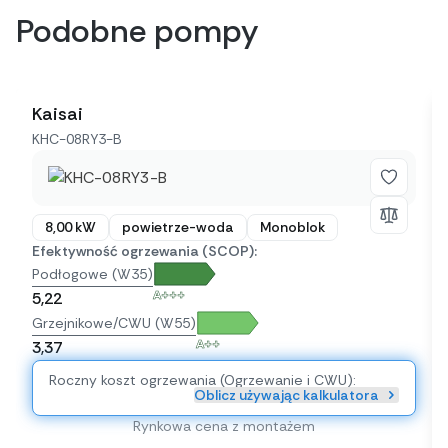
Podobne pompy
Kaisai
KHC-08RY3-B
8,00 kW
powietrze-woda
Monoblok
Efektywność ogrzewania (SCOP):
Podłogowe (W35)
A+++
5,22
Grzejnikowe/CWU (W55)
A++
3,37
Roczny koszt ogrzewania (Ogrzewanie i CWU):
Oblicz używając kalkulatora
Rynkowa cena z montażem