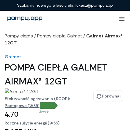
Porównanie produktów
Szukamy nowego właściciela:
lukasz@pompy.app
Pompy ciepła
/
Pompy ciepła Galmet
/
Galmet Airmax³
12GT
Galmet
POMPA CIEPŁA GALMET
AIRMAX³ 12GT
Porównaj
Efektywność ogrzewania (SCOP):
Podłogowe (W35)
A+++
4,70
Roczne zużycie energii (W35)