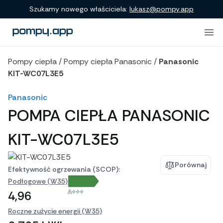
Porównanie produktów
Szukamy nowego właściciela:
lukasz@pompy.app
Pompy ciepła
/
Pompy ciepła Panasonic
/
Panasonic
KIT-WC07L3E5
Panasonic
POMPA CIEPŁA PANASONIC
KIT-WC07L3E5
Porównaj
Efektywność ogrzewania (SCOP):
Podłogowe (W35)
A+++
4,96
Roczne zużycie energii (W35)