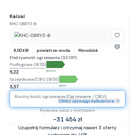
Kaisai
KHC-08RY3-B
8,00 kW
powietrze-woda
Monoblok
Efektywność ogrzewania (SCOP):
Podłogowe (W35)
A+++
5,22
Grzejnikowe/CWU (W55)
A++
3,37
Roczny koszt ogrzewania (Ogrzewanie i CWU):
Oblicz używając kalkulatora
Rynkowa cena z montażem
~31 454 zł
Uzupełnij formularz i otrzymaj nawet 3 oferty
z rabatem do 40%