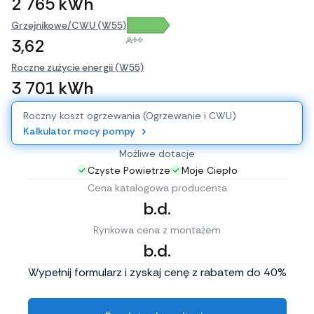
2 765 kWh
Grzejnikowe/CWU (W55)
A++
3,62
Roczne zużycie energii (W55)
3 701 kWh
Roczny koszt ogrzewania (Ogrzewanie i CWU)
Kalkulator mocy pompy
Możliwe dotacje
Czyste Powietrze
Moje Ciepło
Cena katalogowa producenta
b.d.
Rynkowa cena z montażem
b.d.
Wypełnij formularz i zyskaj cenę z rabatem do 40%