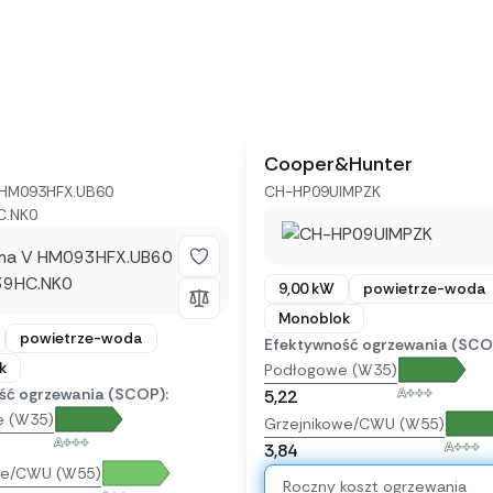
Cooper&Hunter
HM093HFX.UB60
CH-HP09UIMPZK
C.NK0
9,00 kW
powietrze-woda
Monoblok
powietrze-woda
Efektywność ogrzewania (SCO
k
Podłogowe (W35)
ść ogrzewania (SCOP):
A+++
5,22
e (W35)
Grzejnikowe/CWU (W55)
A+++
A+++
3,84
we/CWU (W55)
Roczny koszt ogrzewania