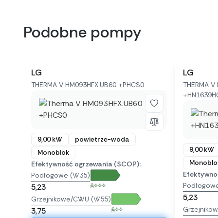
Podobne pompy
LG
LG
THERMA V HM093HFX.UB60 +PHCS0
THERMA V 
+HN1639H
9,00 kW
powietrze-woda
9,00 kW
Monoblok
Monoblo
Efektywność ogrzewania (SCOP):
Efektywno
Podłogowe (W35)
Podłogow
A+++
5,23
5,23
Grzejnikowe/CWU (W55)
Grzejniko
A++
3,75