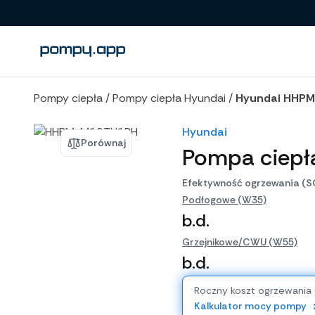
Porównanie produktów
Pompy ciepła
/
Pompy ciepła Hyundai
/
Hyundai HHP
Hyundai
Porównaj
Pompa ciep
Efektywność ogrzewania (S
Podłogowe (W35)
b.d.
Grzejnikowe/CWU (W55)
b.d.
Roczny koszt ogrzewania
Kalkulator mocy pompy