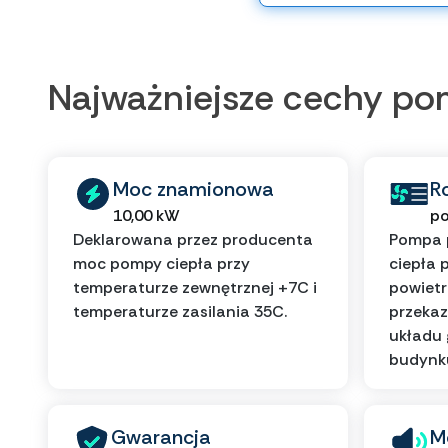
Najważniejsze cechy p
Moc znamionowa
R
10,00 kW
po
Deklarowana przez producenta
Pompa 
moc pompy ciepła przy
ciepła 
temperaturze zewnętrznej +7C i
powietr
temperaturze zasilania 35C.
przekaz
układu
budynk
Gwarancja
M