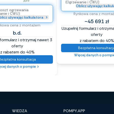
A++
(Ogrzewanie i CWU):
Oblicz używając kalku
koszt ogrzewania
anie i CWU):
Rynkowa cena z monta
licz używając kalkulatora
~45 691 zł
nkowa cena z montażem
Uzupełnij formularz i otrzym
b.d.
oferty
 formularz i otrzymaj nawet 3
z rabatem do 40%
oferty
Bezpłatna konsultacj
z rabatem do 40%
Więcej danych o pompi
Bezpłatna konsultacja
ęcej danych o pompie
WIEDZA
POMPY.APP