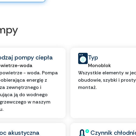
ompy
odzaj pompy ciepła
Typ
wietrze-woda
Monoblok
powietrze - woda. Pompa
Wszystkie elementy w je
pobierająca energię z
obudowie, szybki i prosty
za zewnętrznego i
montaż.
ująca ją do wodnego
 grzewczego w naszym
u.
oc akustyczna
Czynnik chłodni