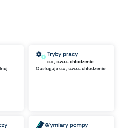
Tryby pracy
c.o., c.w.u., chłodzenie
dnej
Obsługuje c.o., c.w.u., chłodzenie.
czy
Wymiary pompy