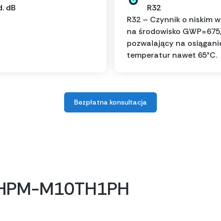
d. dB
R32
R32 – Czynnik o niskim 
na środowisko GWP=675
pozwalający na osiągani
temperatur nawet 65°C.
Bezpłatna konsultacja
 HHPM-M10TH1PH