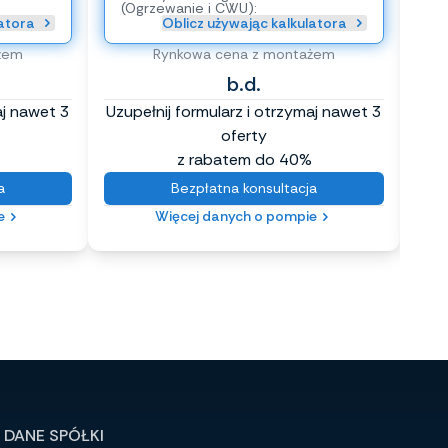
(Ogrzewanie i CWU):
(O
latora
Oblicz używając kalkulatora
żem
Rynkowa cena z montażem
b.d.
aj nawet 3
Uzupełnij formularz i otrzymaj nawet 3
Uzup
oferty
z rabatem do 40%
a
Bezpłatna konsultacja
e
Więcej danych o pompie
DANE SPÓŁKI