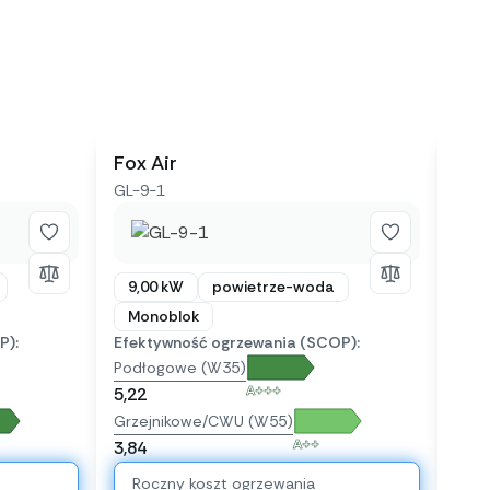
Fox Air
Kai
GL-9-1
KHC
9,00 kW
powietrze-woda
10
Monoblok
Mo
P):
Efektywność ogrzewania (SCOP):
Efek
Podłogowe (W35)
Pod
A+++
5,22
5,20
Grzejnikowe/CWU (W55)
Grze
A++
3,84
3,47
Roczny koszt ogrzewania
Ro