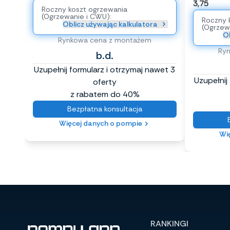
3,75
Roczny koszt ogrzewania
(Ogrzewanie i CWU):
Roczny 
Oblicz używając kalkulatora
(Ogrzew
Ob
Rynkowa cena z montażem
Ry
b.d.
Uzupełnij formularz i otrzymaj nawet 3
Uzupełnij
oferty
z rabatem do 40%
Bezpłatna konsultacja
Więcej danych o pompie
Wi
RANKINGI