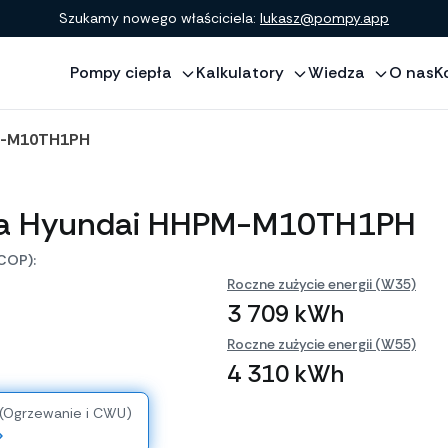
Szukamy nowego właściciela:
lukasz@pompy.app
Pompy ciepła
Kalkulatory
Wiedza
O nas
K
M-M10TH1PH
ła Hyundai HHPM-M10TH1PH
COP):
Roczne zużycie energii (W35)
3 709 kWh
Roczne zużycie energii (W55)
4 310 kWh
 (Ogrzewanie i CWU)