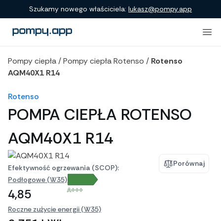
Porównanie produktów
Szukamy nowego właściciela:
lukasz@pompy.app
Pompy ciepła
/
Pompy ciepła Rotenso
/
Rotenso
AQM40X1 R14
Rotenso
POMPA CIEPŁA ROTENSO
AQM40X1 R14
Porównaj
Efektywność ogrzewania (SCOP):
Podłogowe (W35)
A+++
4,85
Roczne zużycie energii (W35)