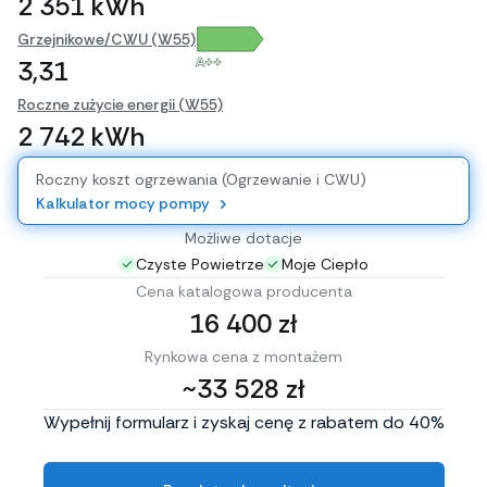
2 351 kWh
Grzejnikowe/CWU (W55)
A++
3,31
Roczne zużycie energii (W55)
2 742 kWh
Roczny koszt ogrzewania (Ogrzewanie i CWU)
Kalkulator mocy pompy
Możliwe dotacje
Czyste Powietrze
Moje Ciepło
Cena katalogowa producenta
16 400 zł
Rynkowa cena z montażem
~33 528 zł
Wypełnij formularz i zyskaj cenę z rabatem do 40%