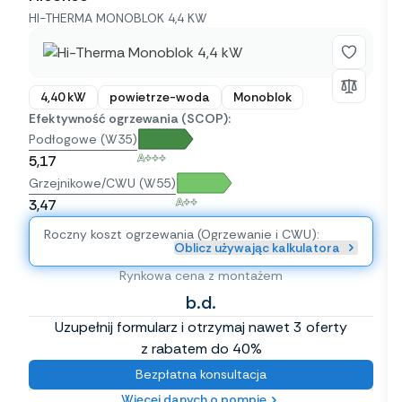
HI-THERMA MONOBLOK 4,4 KW
4,40 kW
powietrze-woda
Monoblok
Efektywność ogrzewania (SCOP):
Podłogowe (W35)
A+++
5,17
Grzejnikowe/CWU (W55)
A++
3,47
Roczny koszt ogrzewania (Ogrzewanie i CWU):
Oblicz używając kalkulatora
Rynkowa cena z montażem
b.d.
Uzupełnij formularz i otrzymaj nawet 3 oferty
z rabatem do 40%
Bezpłatna konsultacja
Więcej danych o pompie