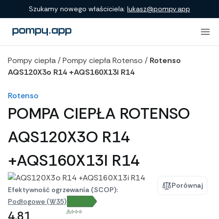
Porównanie produktów
Szukamy nowego właściciela:
lukasz@pompy.app
Pompy ciepła
/
Pompy ciepła Rotenso
/
Rotenso
AQS120X3o R14 +AQS160X13i R14
Rotenso
POMPA CIEPŁA ROTENSO
AQS120X3O R14
+AQS160X13I R14
Porównaj
Efektywność ogrzewania (SCOP):
Podłogowe (W35)
A+++
4,81