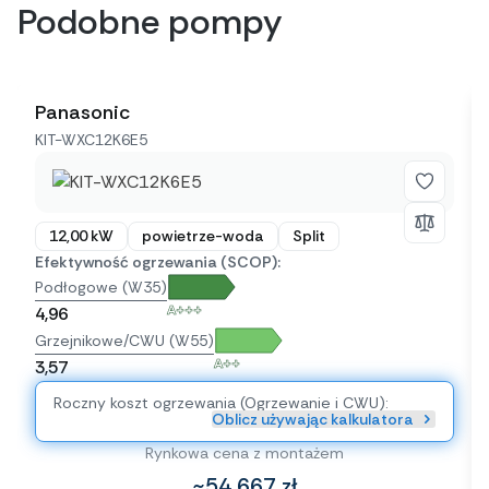
Podobne pompy
Panasonic
KIT-WXC12K6E5
12,00 kW
powietrze-woda
Split
Efektywność ogrzewania (SCOP):
Podłogowe (W35)
A+++
4,96
Grzejnikowe/CWU (W55)
A++
3,57
Roczny koszt ogrzewania (Ogrzewanie i CWU):
Oblicz używając kalkulatora
Rynkowa cena z montażem
~54 667 zł