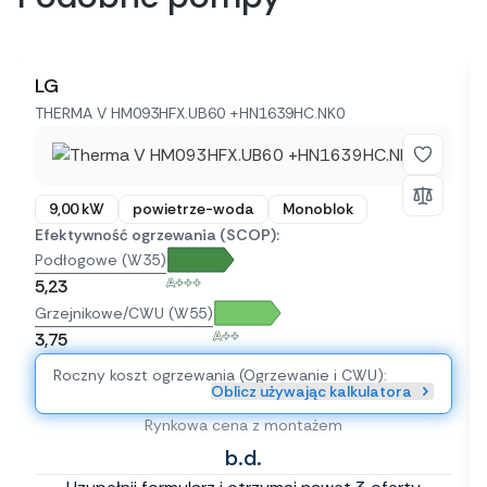
LG
THERMA V HM093HFX.UB60 +HN1639HC.NK0
9,00 kW
powietrze-woda
Monoblok
Efektywność ogrzewania (SCOP):
Podłogowe (W35)
A+++
5,23
Grzejnikowe/CWU (W55)
A++
3,75
Roczny koszt ogrzewania (Ogrzewanie i CWU):
Oblicz używając kalkulatora
Rynkowa cena z montażem
b.d.