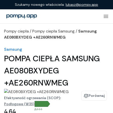
Porównanie produktów
Szukamy nowego właściciela:
lukasz@pompy.app
Pompy ciepła
/
Pompy ciepła Samsung
/
Samsung
AE080BXYDEG +AE260RNWMEG
Samsung
POMPA CIEPŁA SAMSUNG
AE080BXYDEG
+AE260RNWMEG
Porównaj
Efektywność ogrzewania (SCOP):
Podłogowe (W35)
A+++
4,64