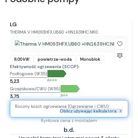
LG
THERMA V HM093HFX.UB60 +HN1639HC.NK0
9,00 kW
powietrze-woda
Monoblok
Efektywność ogrzewania (SCOP):
Podłogowe (W35)
A+++
5,23
Grzejnikowe/CWU (W55)
A++
3,75
Roczny koszt ogrzewania (Ogrzewanie i CWU):
Oblicz używając kalkulatora
Rynkowa cena z montażem
b.d.