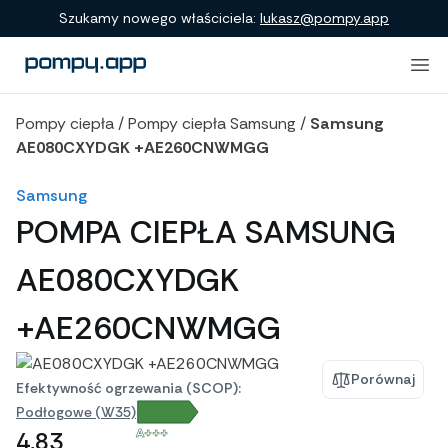
Porównanie produktów
Szukamy nowego właściciela:
lukasz@pompy.app
Pompy ciepła
/
Pompy ciepła Samsung
/
Samsung
AE080CXYDGK +AE260CNWMGG
Samsung
POMPA CIEPŁA SAMSUNG
AE080CXYDGK
+AE260CNWMGG
Porównaj
Efektywność ogrzewania (SCOP):
Podłogowe (W35)
A+++
4,83