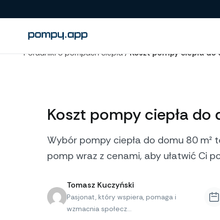
Poradniki o pompach ciepła
/
Koszt pompy ciepła do
Koszt pompy ciepła do 
Wybór pompy ciepła do domu 80 m² to
pomp wraz z cenami, aby ułatwić Ci po
Tomasz Kuczyński
Pasjonat, który wspiera, pomaga i
wzmacnia społecz...