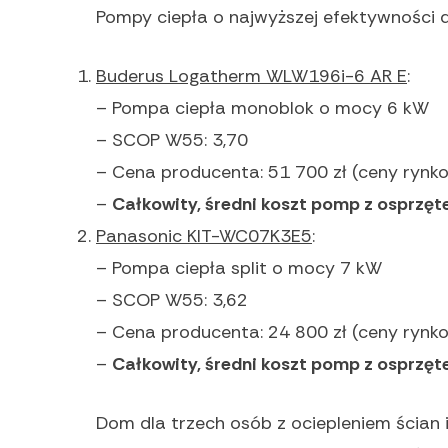
Pompy ciepła o najwyższej efektywności 
Buderus Logatherm WLW196i-6 AR E
:
– Pompa ciepła monoblok o mocy 6 kW
– SCOP W55: 3,70
– Cena producenta: 51 700 zł (ceny rynko
–
Całkowity, średni koszt pomp z osprzęt
Panasonic KIT-WC07K3E5
:
– Pompa ciepła split o mocy 7 kW
– SCOP W55: 3,62
– Cena producenta: 24 800 zł (ceny rynko
–
Całkowity, średni koszt pomp z osprzęt
Dom dla trzech osób z ociepleniem ścian 