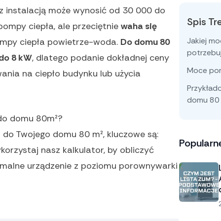
z instalacją może wynosić od 30 000 do
Spis Tr
pompy ciepła, ale przeciętnie
waha się
Jakiej m
mpy ciepła powietrze-woda.
Do domu 80
potrzebu
do 8 kW
, dlatego podanie dokładnej ceny
Moce pom
nia na ciepło budynku lub użycia
Przykład
domu 80
 do domu 80m²?
 do Twojego domu 80 m², kluczowe są:
Popularn
ykorzystaj nasz kalkulator, by obliczyć
ymalne urządzenie z poziomu porownywarki