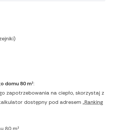
ejniki)
go domu 80 m²
:
o zapotrzebowania na ciepło, skorzystaj z
 kalkulator dostępny pod adresem „
Ranking
u 80 m²