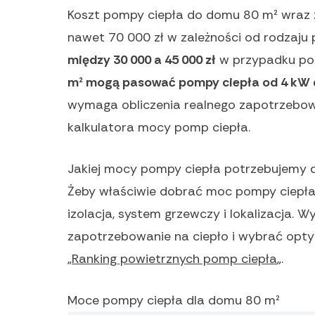
Koszt pompy ciepła do domu 80 m² wraz 
nawet 70 000 zł w zależności od rodzaju 
między 30 000 a 45 000 zł
w przypadku po
m² mogą pasować pompy ciepła od 4 kW 
wymaga obliczenia realnego zapotrzebowa
kalkulatora mocy pomp ciepła.
Jakiej mocy pompy ciepła potrzebujemy
Żeby właściwie dobrać moc pompy ciepła
izolacja, system grzewczy i lokalizacja. W
zapotrzebowanie na ciepło i wybrać opt
„
Ranking powietrznych pomp ciepła
„.
Moce pompy ciepła dla domu 80 m²