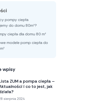
eści
ocy pompy ciepła
jemy do domu 80m²?
py ciepła dla domu 80 m²
owe modele pomp ciepła do
 m²
e wpisy
Lista ZUM a pompa ciepła –
Aktualności i co to jest, jak
działa?
28 sierpnia 2024