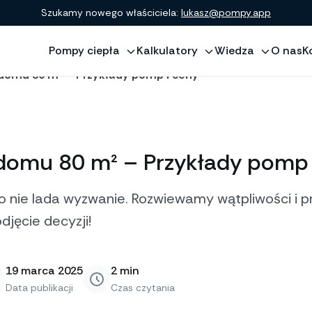
Szukamy nowego właściciela:
lukasz@pompy.app
Pompy ciepła
Kalkulatory
Wiedza
O nas
K
 domu 80 m² – Przykłady pomp i ceny
domu 80 m² – Przykłady pomp 
 nie lada wyzwanie. Rozwiewamy wątpliwości i 
djęcie decyzji!
19 marca 2025
2
min
Data publikacji
Czas czytania