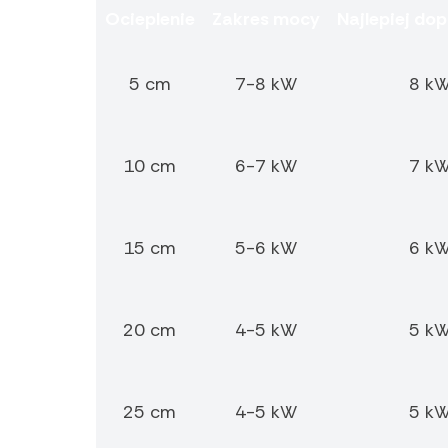
Ocieplenie
Zakres mocy
Najlepiej d
5 cm
7-8 kW
8 k
10 cm
6-7 kW
7 k
15 cm
5-6 kW
6 k
20 cm
4-5 kW
5 k
25 cm
4-5 kW
5 k