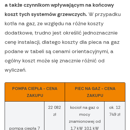
a także czynnikom wpływającym na końcowy
koszt tych systemów grzewczych.
W przypadku
kotła na gaz, ze względu na różne koszty
dodatkowe, trudno jest określić jednoznacznie
cenę instalacji, dlatego koszty dla pieca na gaz
podane w tabeli są cenami orientacyjnymi, a
ogólny koszt może się znacznie różnić od
wyliczeń.
POMPA CIEPŁA - CENA
PIEC NA GAZ - CENA
ZAKUPU
ZAKUPU
22 082
kocioł na gaz o
ok. 12
zł
mocy
749 zł
znamionowej od
pompa ciepła 7
1,7 kW 10,1 kW