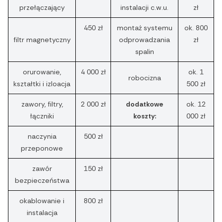
przełączający
instalacji c.w.u.
zł
450 zł
montaż systemu
ok. 800
filtr magnetyczny
odprowadzania
zł
spalin
orurowanie,
4 000 zł
ok. 1
robocizna
kształtki i izloacja
500 zł
zawory, filtry,
2 000 zł
dodatkowe
ok. 12
łączniki
koszty:
000 zł
naczynia
500 zł
przeponowe
zawór
150 zł
bezpieczeństwa
okablowanie i
800 zł
instalacja