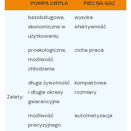
POMPA CIEPŁA
PIEC NA GAZ
bezobsługowe,
wysoka
ekonomiczne w
efektywność
użytkowaniu
proekologiczne,
cicha praca
możliwość
chłodzenia
długa żywotność
kompaktowe
i długie okresy
rozmiary
Zalety:
gwarancyjne
możliwość
automatyzacja
precyzyjnego