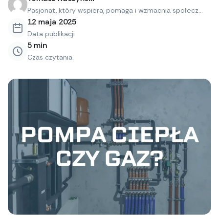
Pasjonat, który wspiera, pomaga i wzmacnia społecz...
12 maja 2025
Data publikacji
5
min
Czas czytania