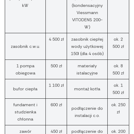
kW
(kondensacyjny
Viessmann
VITODENS 200-
W)
4 500 zł
zasobnik ciepłej
ok. 2
zasobnik c.w.u.
wody użytkowej
500 zł
150l (dla 4 osób)
1 pompa
500 zł
materiały
ok. 8
obiegowa
istalacyjne
500 zł
1 100 zł
ok. 1
bufor ciepła
montaż kotła
500 zł
fundament i
600 zł
ok. 250
podłączenie do
studzienka
zł
instalacji c.o.
chłonna
zawór
450 zł
podłączenie do
ok. 200