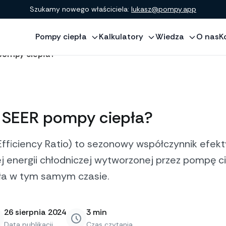
Szukamy nowego właściciela:
lukasz@pompy.app
Pompy ciepła
Kalkulatory
Wiedza
O nas
K
 pompy ciepła?
k SEER pompy ciepła?
fficiency Ratio) to sezonowy współczynnik efekt
j energii chłodniczej wytworzonej przez pompę ci
pła w tym samym czasie.
26 sierpnia 2024
3
min
Data publikacji
Czas czytania