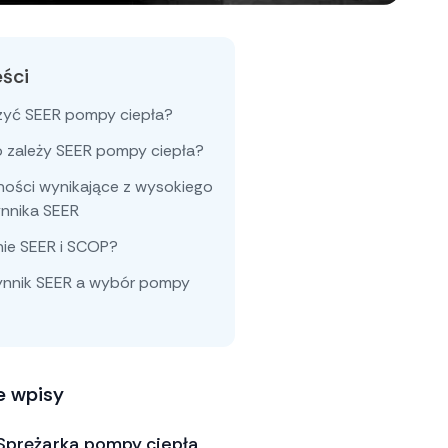
eści
czyć SEER pompy ciepła?
 zależy SEER pompy ciepła?
ości wynikające z wysokiego
nnika SEER
ie SEER i SCOP?
nnik SEER a wybór pompy
e wpisy
Sprężarka pompy ciepła