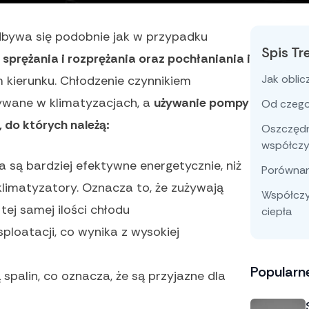
bywa się podobnie jak w przypadku
Spis Tr
sprężania i rozprężania oraz pochłaniania i
Jak obli
kierunku. Chłodzenie czynnikiem
ywane w klimatyzacjach, a
używanie pompy
Od czego
 do których należą:
Oszczędn
współczy
 są bardziej efektywne energetycznie, niż
Porównan
klimatyzatory. Oznacza to, że zużywają
Współczy
tej samej ilości chłodu
ciepła
sploatacji, co wynika z wysokiej
Popularn
 spalin, co oznacza, że są przyjazne dla