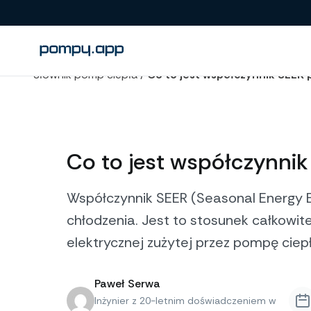
Słownik pomp ciepła
/
Co to jest współczynnik SEER
Co to jest współczynni
Współczynnik SEER (Seasonal Energy E
chłodzenia. Jest to stosunek całkowite
elektrycznej zużytej przez pompę cie
Paweł Serwa
Inżynier z 20-letnim doświadczeniem w