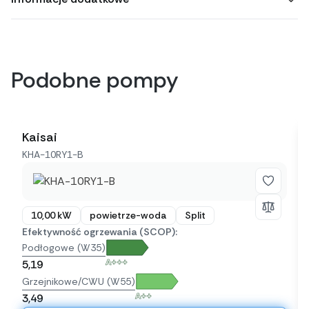
Podobne pompy
Kaisai
KHA-10RY1-B
10,00 kW
powietrze-woda
Split
Efektywność ogrzewania (SCOP):
Podłogowe (W35)
A+++
5,19
Grzejnikowe/CWU (W55)
A++
3,49