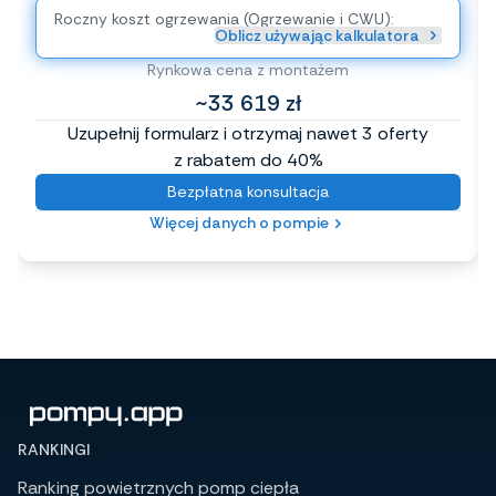
Roczny koszt ogrzewania (Ogrzewanie i CWU):
Oblicz używając kalkulatora
Rynkowa cena z montażem
~33 619 zł
Uzupełnij formularz i otrzymaj nawet 3 oferty
z rabatem do 40%
Bezpłatna konsultacja
Więcej danych o pompie
RANKINGI
Ranking powietrznych pomp ciepła