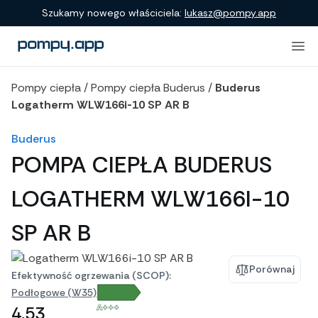
Porównanie produktów
Szukamy nowego właściciela:
lukasz@pompy.app
Pompy ciepła
/
Pompy ciepła Buderus
/
Buderus
Logatherm WLW166i-10 SP AR B
Buderus
POMPA CIEPŁA BUDERUS
LOGATHERM WLW166I-10
SP AR B
Porównaj
Efektywność ogrzewania (SCOP):
Podłogowe (W35)
A+++
4,53