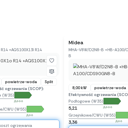
Midea
R14 +AQS100X13I R14
MHA-V8W/D2N8-B +HB-A100/
B
powietrze-woda
Split
8,00 kW
powietrze-woda
ść ogrzewania (SCOP):
Efektywność ogrzewania (SCO
e (W35)
Podłogowe (W35)
A+++
A+++
5,21
we/CWU (W55)
Grzejnikowe/CWU (W55)
A++
A++
3,36
koszt ogrzewania