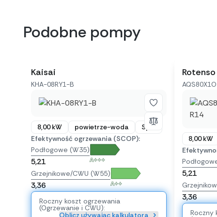
Podobne pompy
Kaisai
Rotenso
KHA-08RY1-B
AQS80X1O 
8,00 kW
powietrze-woda
Split
Efektywność ogrzewania (SCOP):
8,00 kW
Podłogowe (W35)
Efektywno
A+++
5,21
Podłogow
5,21
Grzejnikowe/CWU (W55)
A++
3,36
Grzejniko
3,36
Roczny koszt ogrzewania
(Ogrzewanie i CWU):
Roczny 
Oblicz używając kalkulatora