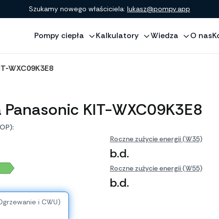
Szukamy nowego właściciela:
lukasz@pompy.app
Pompy ciepła
Kalkulatory
Wiedza
O nas
K
KIT-WXC09K3E8
a Panasonic KIT-WXC09K3E8
OP):
Roczne zużycie energii (W35)
b.d.
Roczne zużycie energii (W55)
b.d.
(Ogrzewanie i CWU)