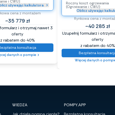
anie i CWU):
Roczny koszt ogrzewania
licz używając kalkulatora
(Ogrzewanie i CWU):
Oblicz używając kalku
nkowa cena z montażem
Rynkowa cena z monta
~35 779 zł
~40 285 zł
 formularz i otrzymaj nawet 3
Uzupełnij formularz i otrzym
oferty
oferty
z rabatem do 40%
z rabatem do 40%
Bezpłatna konsultacja
Bezpłatna konsultacj
ęcej danych o pompie
Więcej danych o pompi
WIEDZA
POMPY.APP
h
Jak działa pompa ciepła?
Bezpłatna konsultacja