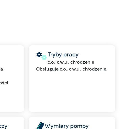
Tryby pracy
c.o., c.w.u., chłodzenie
ca
Obsługuje c.o., c.w.u., chłodzenie.
ości
czy
Wymiary pompy