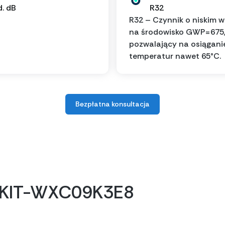
d. dB
R32
R32 – Czynnik o niskim 
na środowisko GWP=675
pozwalający na osiągani
temperatur nawet 65°C.
Bezpłatna konsultacja
c KIT-WXC09K3E8