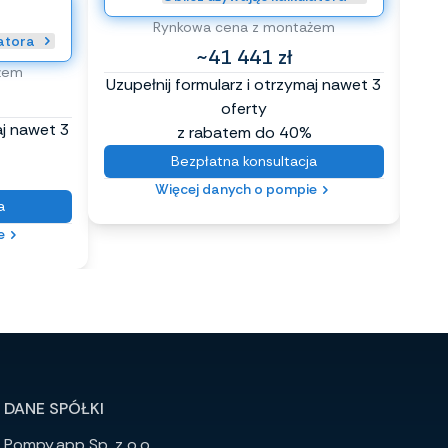
Rynkowa cena z montażem
latora
~41 441 zł
żem
Uzupełnij formularz i otrzymaj nawet 3
Uzup
oferty
aj nawet 3
z rabatem do 40%
Bezpłatna konsultacja
Więcej danych o pompie
a
e
DANE SPÓŁKI
Pompy.app Sp. z o.o.