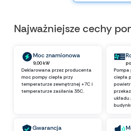
Najważniejsze cechy p
Moc znamionowa
R
9,00 kW
po
Deklarowana przez producenta
Pompa 
moc pompy ciepła przy
ciepła 
temperaturze zewnętrznej +7C i
powietr
temperaturze zasilania 35C.
przekaz
układu
budynk
Gwarancja
M