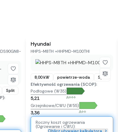
Hyundai
Kai
CDS90GN8-
HHPS-M8TH +HHPMD-M100THI
KHA-
8,00 kW
powietrze-woda
Split
8,
Efektywność ogrzewania (SCOP):
Efek
Split
Podłogowe (W35)
Pod
P):
A+++
5,21
5,21
Grzejnikowe/CWU (W55)
Grze
A++
3,36
3,36
Roczny koszt ogrzewania
Ro
(Ogrzewanie i CWU):
(O
Oblicz używając kalkulatora