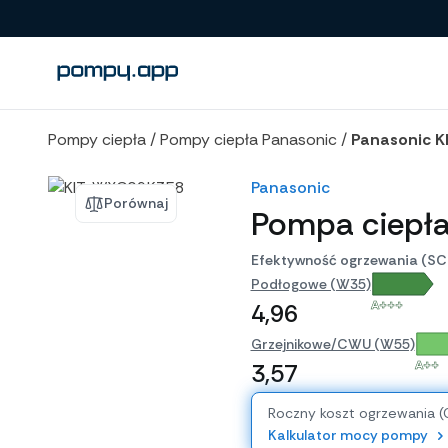
Porównanie produktów
Pompy ciepła
/
Pompy ciepła Panasonic
/
Panasonic 
Panasonic
Porównaj
Pompa ciepł
Efektywność ogrzewania (SC
Podłogowe (W35)
A+++
4,96
Grzejnikowe/CWU (W55)
A++
3,57
Roczny koszt ogrzewania 
Kalkulator mocy pompy