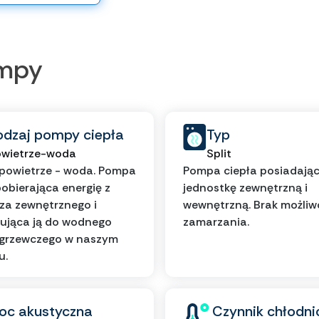
ompy
odzaj pompy ciepła
Typ
wietrze-woda
Split
powietrze - woda. Pompa
Pompa ciepła posiadają
pobierająca energię z
jednostkę zewnętrzną i
za zewnętrznego i
wewnętrzną. Brak możliw
ująca ją do wodnego
zamarzania.
 grzewczego w naszym
u.
oc akustyczna
Czynnik chłodni