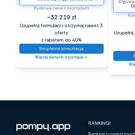
(Ogrzew
Ob
Rynkowa cena z montażem
Ry
~32 219 zł
Uzupełnij formularz i otrzymaj nawet 3
oferty
Uzupełnij
z rabatem do 40%
Bezpłatna konsultacja
Więcej danych o pompie
Wi
RANKINGI
Ranking powietrznyc