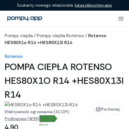
Porównanie produktów
Szukamy nowego właściciela:
lukasz@pompy.app
Pompy ciepła
/
Pompy ciepła Rotenso
/
Rotenso
HES80X1o R14 +HES80X13i R14
Rotenso
POMPA CIEPŁA ROTENSO
HES80X1O R14 +HES80X13I
R14
Porównaj
Efektywność ogrzewania (SCOP):
Podłogowe (W35)
A+++
4,90