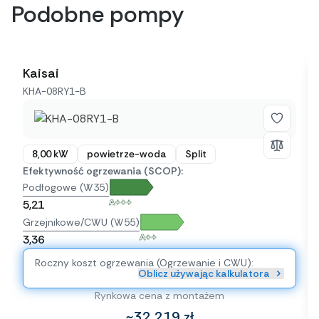
Podobne pompy
Kaisai
KHA-08RY1-B
8,00 kW
powietrze-woda
Split
Efektywność ogrzewania (SCOP):
Podłogowe (W35)
A+++
5,21
Grzejnikowe/CWU (W55)
A++
3,36
Roczny koszt ogrzewania (Ogrzewanie i CWU):
Oblicz używając kalkulatora
Rynkowa cena z montażem
~32 219 zł