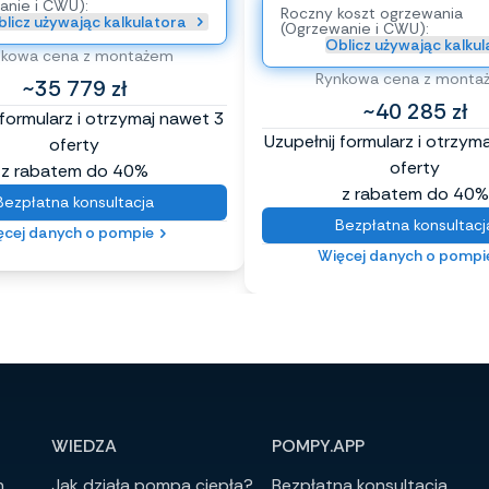
anie i CWU):
Roczny koszt ogrzewania
licz używając kalkulatora
(Ogrzewanie i CWU):
Oblicz używając kalku
nkowa cena z montażem
Rynkowa cena z monta
~35 779 zł
~40 285 zł
 formularz i otrzymaj nawet 3
Uzupełnij formularz i otrzym
oferty
oferty
z rabatem do 40%
z rabatem do 40%
Bezpłatna konsultacja
Bezpłatna konsultacj
ęcej danych o pompie
Więcej danych o pompi
WIEDZA
POMPY.APP
h
Jak działa pompa ciepła?
Bezpłatna konsultacja