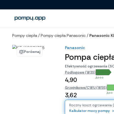
Porównanie produktów
Pompy ciepła
/
Pompy ciepła Panasonic
/
Panasonic 
Panasonic
Porównaj
Pompa ciepł
Efektywność ogrzewania (S
Podłogowe (W35)
A+++
4,90
Grzejnikowe/CWU (W55)
A++
3,62
Roczny koszt ogrzewania 
Kalkulator mocy pompy