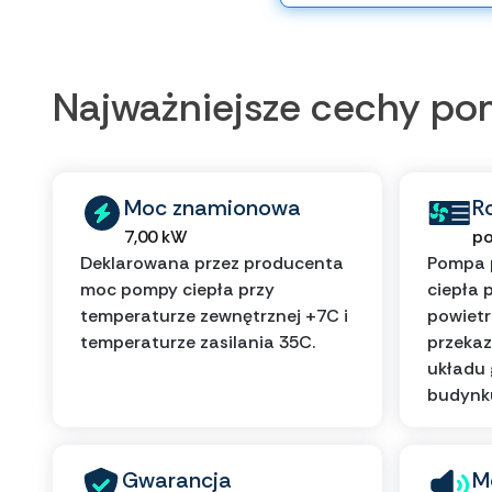
Najważniejsze cechy p
Moc znamionowa
R
7,00 kW
po
Deklarowana przez producenta
Pompa 
moc pompy ciepła przy
ciepła 
temperaturze zewnętrznej +7C i
powietr
temperaturze zasilania 35C.
przekaz
układu
budynk
Gwarancja
M