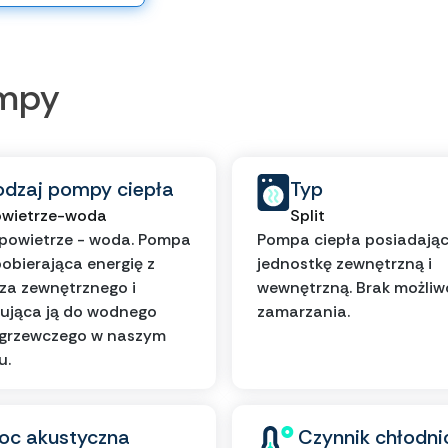
ompy
odzaj pompy ciepła
Typ
wietrze-woda
Split
powietrze - woda. Pompa
Pompa ciepła posiadają
pobierająca energię z
jednostkę zewnętrzną i
za zewnętrznego i
wewnętrzną. Brak możliw
ująca ją do wodnego
zamarzania.
 grzewczego w naszym
u.
oc akustyczna
Czynnik chłodni