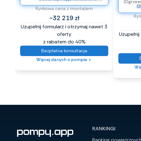
(Ogrzew
Ob
Rynkowa cena z montażem
Ry
~32 219 zł
Uzupełnij formularz i otrzymaj nawet 3
oferty
Uzupełnij
z rabatem do 40%
Bezpłatna konsultacja
Więcej danych o pompie
Wi
RANKINGI
Ranking powietrznyc