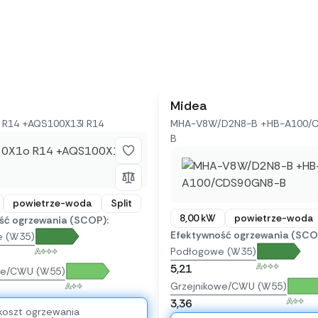
Midea
R14 +AQS100X13I R14
MHA-V8W/D2N8-B +HB-A100/
B
powietrze-woda
Split
8,00 kW
powietrze-woda
ść ogrzewania (SCOP):
Efektywność ogrzewania (SCO
e (W35)
Podłogowe (W35)
A+++
A+++
5,21
we/CWU (W55)
Grzejnikowe/CWU (W55)
A++
A++
3,36
koszt ogrzewania