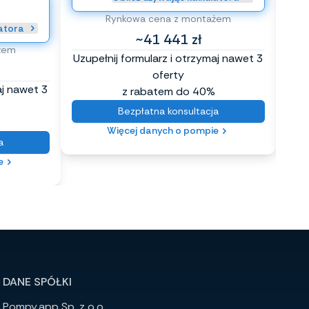
Rynkowa cena z montażem
latora
~41 441 zł
żem
Uzupełnij formularz i otrzymaj nawet 3
Uzup
oferty
aj nawet 3
z rabatem do 40%
Bezpłatna konsultacja
Więcej danych o pompie
a
e
DANE SPÓŁKI
Pompy.app Sp. z o.o.