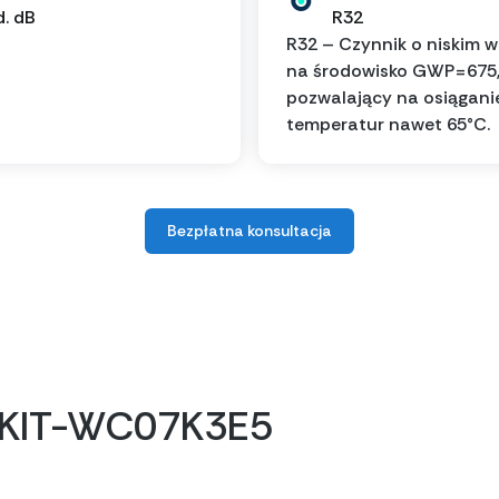
d. dB
R32
R32 – Czynnik o niskim 
na środowisko GWP=675
pozwalający na osiągani
temperatur nawet 65°C.
Bezpłatna konsultacja
c KIT-WC07K3E5