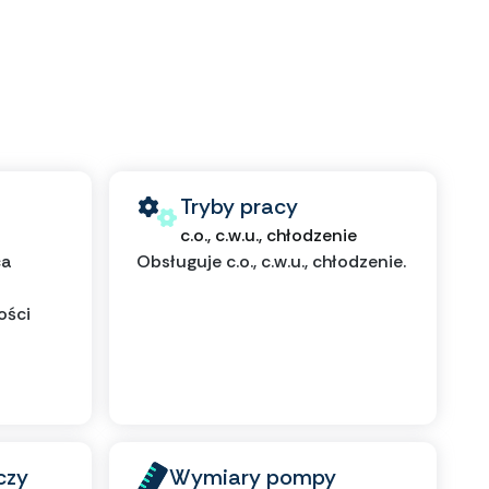
Tryby pracy
c.o., c.w.u., chłodzenie
ca
Obsługuje c.o., c.w.u., chłodzenie.
ości
czy
Wymiary pompy