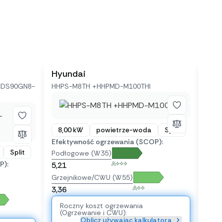
Hyundai
Kai
CDS90GN8-
HHPS-M8TH +HHPMD-M100THI
KHA-
8,00 kW
powietrze-woda
Split
8,
Efektywność ogrzewania (SCOP):
Efek
Split
Podłogowe (W35)
Pod
P):
A+++
5,21
5,21
Grzejnikowe/CWU (W55)
Grze
A++
3,36
3,36
Roczny koszt ogrzewania
Ro
(Ogrzewanie i CWU):
(O
Oblicz używając kalkulatora