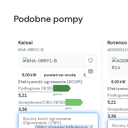
Podobne pompy
Kaisai
Rotenso
KHA-08RY1-B
AQS80X1O 
8,00 kW
powietrze-woda
Split
Efektywność ogrzewania (SCOP):
8,00 kW
Podłogowe (W35)
Efektywno
A+++
5,21
Podłogow
5,21
Grzejnikowe/CWU (W55)
A++
3,36
Grzejniko
3,36
Roczny koszt ogrzewania
(Ogrzewanie i CWU):
Roczny 
Oblicz używając kalkulatora