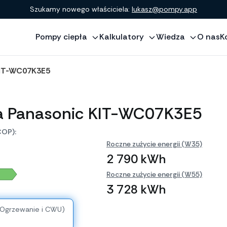
Szukamy nowego właściciela:
lukasz@pompy.app
Pompy ciepła
Kalkulatory
Wiedza
O nas
K
KIT-WC07K3E5
a Panasonic KIT-WC07K3E5
COP):
Roczne zużycie energii (W35)
2 790 kWh
Roczne zużycie energii (W55)
3 728 kWh
(Ogrzewanie i CWU)