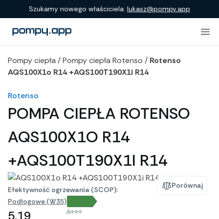
Porównanie produktów
Szukamy nowego właściciela:
lukasz@pompy.app
Pompy ciepła
/
Pompy ciepła Rotenso
/
Rotenso
AQS100X1o R14 +AQS100T190X1i R14
Rotenso
POMPA CIEPŁA ROTENSO
AQS100X1O R14
+AQS100T190X1I R14
Porównaj
Efektywność ogrzewania (SCOP):
Podłogowe (W35)
A+++
5,19