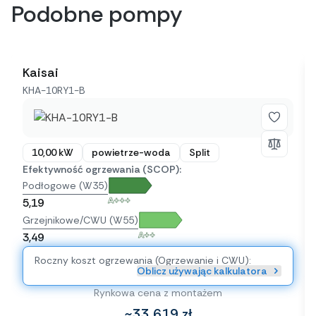
Podobne pompy
Kaisai
KHA-10RY1-B
10,00 kW
powietrze-woda
Split
Efektywność ogrzewania (SCOP):
Podłogowe (W35)
A+++
5,19
Grzejnikowe/CWU (W55)
A++
3,49
Roczny koszt ogrzewania (Ogrzewanie i CWU):
Oblicz używając kalkulatora
Rynkowa cena z montażem
~33 619 zł