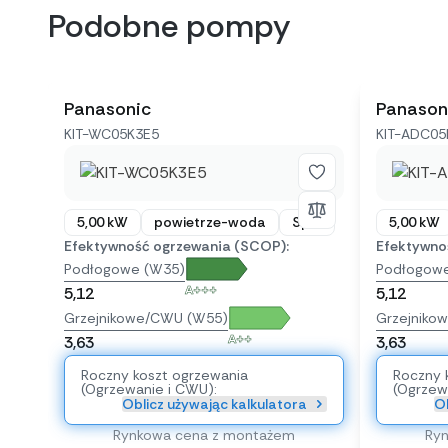
Podobne pompy
Panasonic
Panason
KIT-WC05K3E5
KIT-ADC05
5,00 kW
powietrze-woda
Split
5,00 kW
Efektywność ogrzewania (SCOP):
Efektywno
Podłogowe (W35)
Podłogow
A+++
5,12
5,12
Grzejnikowe/CWU (W55)
Grzejniko
A++
3,63
3,63
Roczny koszt ogrzewania
Roczny 
(Ogrzewanie i CWU):
(Ogrzew
Oblicz używając kalkulatora
Ob
Rynkowa cena z montażem
Ry