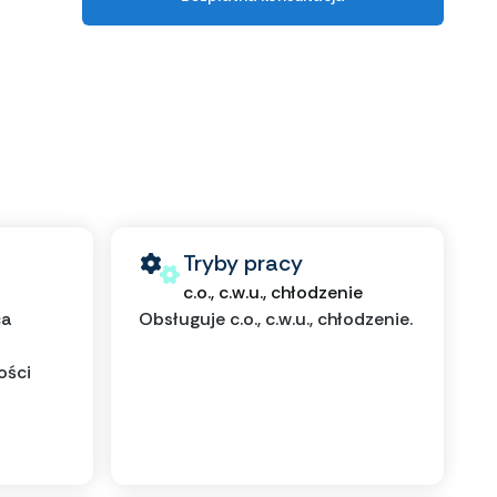
Tryby pracy
c.o., c.w.u., chłodzenie
ca
Obsługuje c.o., c.w.u., chłodzenie.
ości