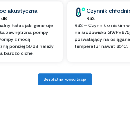
oc akustyczna
Czynnik chłodni
 dB
R32
lny hałas jaki generuje
R32 – Czynnik o niskim 
tka zewnętrzna pompy
na środowisko GWP=675
 Pompy z mocą
pozwalający na osiągani
zną poniżej 50 dB należy
temperatur nawet 65°C.
a bardzo ciche.
Bezpłatna konsultacja