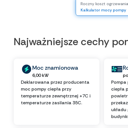
Roczny koszt ogrzewani
Kalkulator mocy pompy
Najważniejsze cechy p
Moc znamionowa
R
6,00 kW
po
Deklarowana przez producenta
Pompa 
moc pompy ciepła przy
ciepła 
temperaturze zewnętrznej +7C i
powietr
temperaturze zasilania 35C.
przekaz
układu
budynk