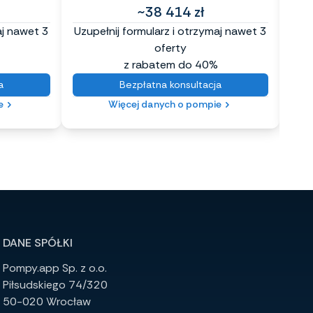
~38 414 zł
aj nawet 3
Uzupełnij formularz i otrzymaj nawet 3
Uzup
oferty
z rabatem do 40%
a
Bezpłatna konsultacja
e
Więcej danych o pompie
DANE SPÓŁKI
Pompy.app Sp. z o.o.
Piłsudskiego 74/320
50-020 Wrocław