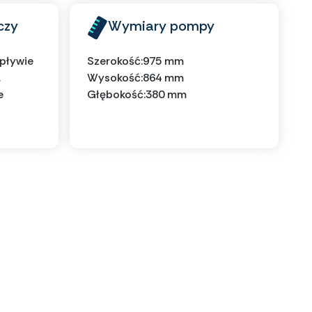
czy
Wymiary pompy
wpływie
Szerokość:
975 mm
,
Wysokość:
864 mm
e
Głębokość:
380 mm