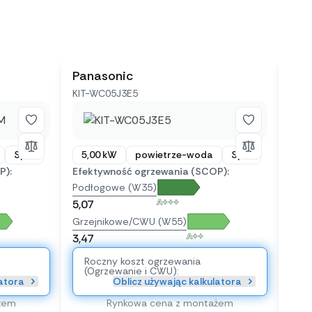
Panasonic
Rot
KIT-WC05J3E5
HES6
Split
5,00 kW
powietrze-woda
Split
6,
P):
Efektywność ogrzewania (SCOP):
Efek
Podłogowe (W35)
Pod
A+++
5,07
4,95
Grzejnikowe/CWU (W55)
Grze
A++
3,47
3,52
Roczny koszt ogrzewania
Ro
(Ogrzewanie i CWU):
(O
latora
Oblicz używając kalkulatora
żem
Rynkowa cena z montażem