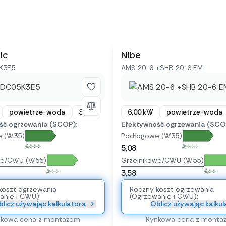
ic
Nibe
K3E5
AMS 20-6 +SHB 20-6 EM
powietrze-woda
Split
6,00 kW
powietrze-woda
ść ogrzewania (SCOP):
Efektywność ogrzewania (SCO
e (W35)
Podłogowe (W35)
A+++
A+++
5,08
we/CWU (W55)
Grzejnikowe/CWU (W55)
A++
A++
3,58
koszt ogrzewania
Roczny koszt ogrzewania
anie i CWU):
(Ogrzewanie i CWU):
licz używając kalkulatora
Oblicz używając kalku
nkowa cena z montażem
Rynkowa cena z monta