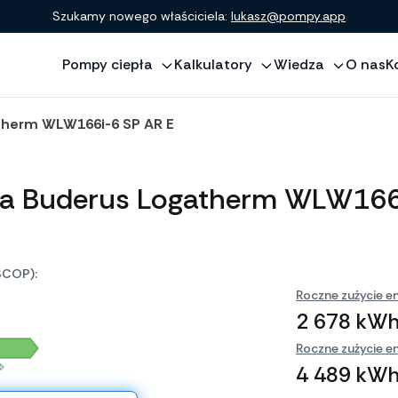
Szukamy nowego właściciela:
lukasz@pompy.app
Pompy ciepła
Kalkulatory
Wiedza
O nas
K
therm WLW166i-6 SP AR E
ła Buderus Logatherm WLW166
SCOP):
Roczne zużycie en
2 678 kW
Roczne zużycie en
+
4 489 kW