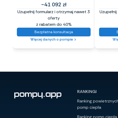
~41 092 zł
Uzupełnij formularz i otrzymaj nawet 3
Uzupełnij
oferty
z rabatem do 40%
Bezpłatna konsultacja
Więcej danych o pompie
Wi
RANKINGI
Ranking powietrznyc
pomp ciepła
Ranking pomp ciepła