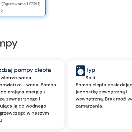
a (Ogrzewanie i CWU)
ompy
odzaj pompy ciepła
Typ
wietrze-woda
Split
powietrze - woda. Pompa
Pompa ciepła posiadają
pobierająca energię z
jednostkę zewnętrzną i
za zewnętrznego i
wewnętrzną. Brak możliw
ująca ją do wodnego
zamarzania.
 grzewczego w naszym
u.