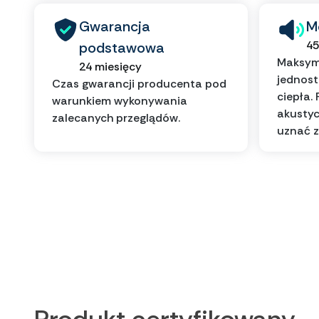
Gwarancja
M
45
podstawowa
Maksyma
24 miesięcy
jednos
Czas gwarancji producenta pod
ciepła.
warunkiem wykonywania
akustyc
zalecanych przeglądów.
uznać z