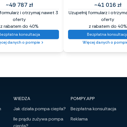
~49 787 zł
~41 016 zł
 formularz i otrzymaj nawet 3
Uzupełnij formularz i otrzym
oferty
oferty
z rabatem do 40%
z rabatem do 40%
Bezpłatna konsultacja
Bezpłatna konsultacj
ęcej danych o pompie
Więcej danych o pompi
WIEDZA
POMPY.APP
h
Jak działa pompa ciepła?
Bezpłatna konsultacja
Ile prądu zużywa pompa
Reklama
ciepła?