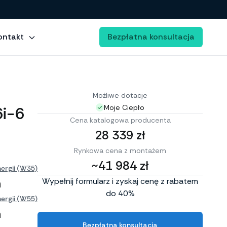
ontakt
Bezpłatna konsultacja
Możliwe dotacje
i-6
Moje Ciepło
Cena katalogowa producenta
28 339 zł
Rynkowa cena z montażem
~41 984 zł
ergii (W35)
h
Wypełnij formularz i zyskaj cenę z rabatem
do 40%
ergii (W55)
h
Bezpłatna konsultacja