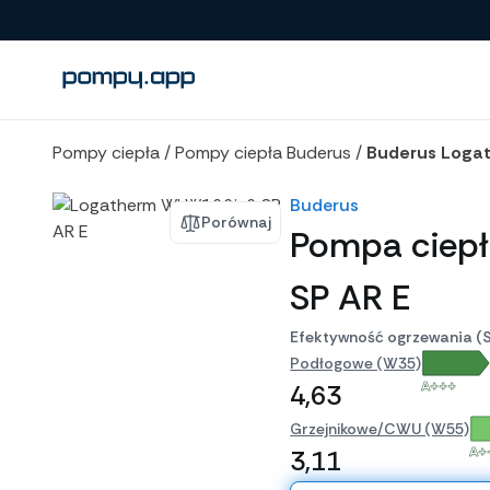
Porównanie produktów
Pompy ciepła
/
Pompy ciepła Buderus
/
Buderus Loga
Buderus
Porównaj
Pompa ciep
SP AR E
Efektywność ogrzewania (
Podłogowe (W35)
A+++
4,63
Grzejnikowe/CWU (W55)
A+
3,11