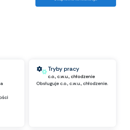
Tryby pracy
c.o., c.w.u., chłodzenie
ca
Obsługuje c.o., c.w.u., chłodzenie.
ości