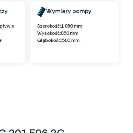
czy
Wymiary pompy
wpływie
Szerokość:
1 080 mm
,
Wysokość:
850 mm
e
Głębokość:
500 mm