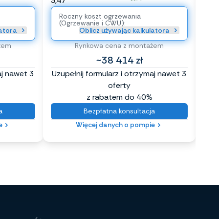
3,47
3,52
Roczny koszt ogrzewania
Ro
(Ogrzewanie i CWU):
(O
latora
Oblicz używając kalkulatora
żem
Rynkowa cena z montażem
~38 414 zł
aj nawet 3
Uzupełnij formularz i otrzymaj nawet 3
Uzup
oferty
z rabatem do 40%
a
Bezpłatna konsultacja
e
Więcej danych o pompie