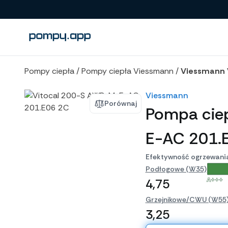
Porównanie produktów
Pompy ciepła
/
Pompy ciepła Viessmann
/
Viessmann 
Viessmann
Porównaj
Pompa cie
E-AC 201.
Efektywność ogrzewani
Podłogowe (W35)
A+++
4,75
Grzejnikowe/CWU (W55
3,25