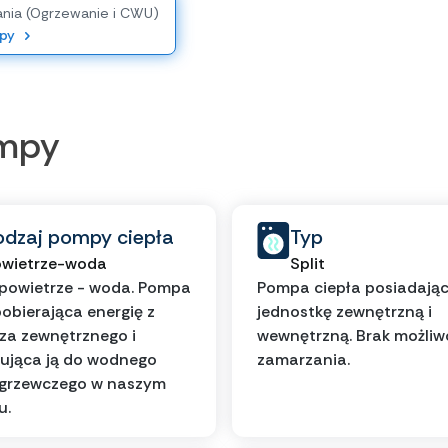
nia (Ogrzewanie i CWU)
py
ompy
odzaj pompy ciepła
Typ
wietrze-woda
Split
powietrze - woda. Pompa
Pompa ciepła posiadają
pobierająca energię z
jednostkę zewnętrzną i
za zewnętrznego i
wewnętrzną. Brak możliw
ująca ją do wodnego
zamarzania.
 grzewczego w naszym
u.