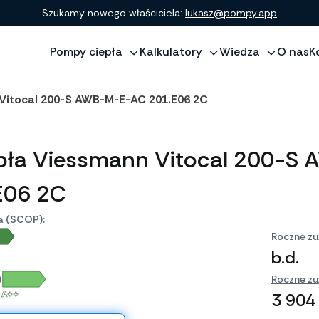
Szukamy nowego właściciela:
lukasz@pompy.app
Pompy ciepła
Kalkulatory
Wiedza
O nas
K
Vitocal 200-S AWB-M-E-AC 201.E06 2C
pła Viessmann Vitocal 200-S
E06 2C
a (SCOP):
Roczne zu
b.d.
)
Roczne zu
A++
3 904