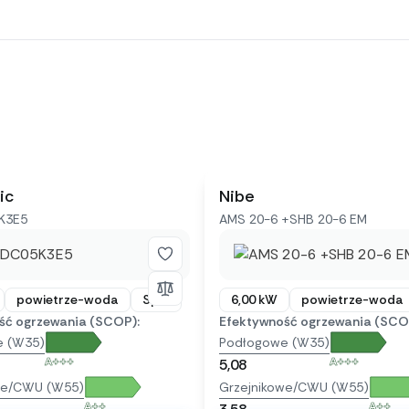
ic
Nibe
K3E5
AMS 20-6 +SHB 20-6 EM
powietrze-woda
Split
6,00 kW
powietrze-woda
ść ogrzewania (SCOP):
Efektywność ogrzewania (SCO
e (W35)
Podłogowe (W35)
A+++
A+++
5,08
we/CWU (W55)
Grzejnikowe/CWU (W55)
A++
A++