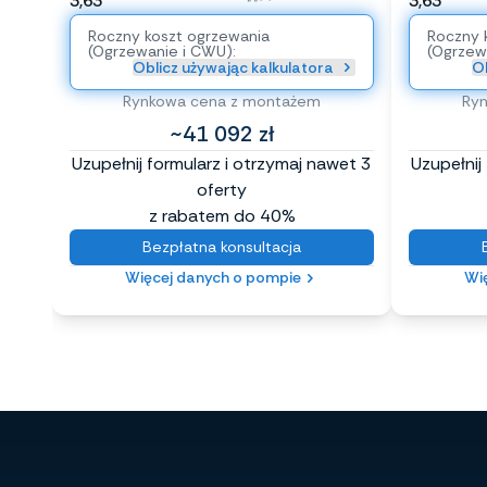
3,63
3,63
Roczny koszt ogrzewania
Roczny 
(Ogrzewanie i CWU):
(Ogrzew
Oblicz używając kalkulatora
Ob
Rynkowa cena z montażem
Ry
~41 092 zł
Uzupełnij formularz i otrzymaj nawet 3
Uzupełnij
oferty
z rabatem do 40%
Bezpłatna konsultacja
Więcej danych o pompie
Wi