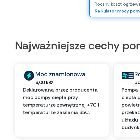
Roczny koszt ogrzewa
Kalkulator mocy pom
Najważniejsze cechy p
Moc znamionowa
R
6,00 kW
po
Deklarowana przez producenta
Pompa 
moc pompy ciepła przy
ciepła 
temperaturze zewnętrznej +7C i
powietr
temperaturze zasilania 35C.
przekaz
układu
budynk