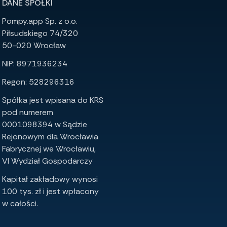
DANE SPÓŁKI
Pompy.app Sp. z o.o.
Piłsudskiego 74/320
50-020 Wrocław
NIP: 8971936234
Regon: 528296316
Spółka jest wpisana do KRS
pod numerem
0001098394 w Sądzie
Rejonowym dla Wrocławia
Fabrycznej we Wrocławiu,
VI Wydział Gospodarczy
Kapitał zakładowy wynosi
100 tys. zł i jest wpłacony
w całości.