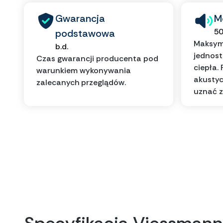
Gwarancja
M
50
podstawowa
Maksyma
b.d.
jednos
Czas gwarancji producenta pod
ciepła.
warunkiem wykonywania
akustyc
zalecanych przeglądów.
uznać z