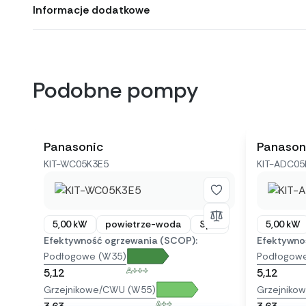
Informacje dodatkowe
Podobne pompy
Panasonic
Panason
KIT-WC05K3E5
KIT-ADC05
5,00 kW
powietrze-woda
Split
5,00 kW
Efektywność ogrzewania (SCOP):
Efektywno
Podłogowe (W35)
Podłogow
A+++
5,12
5,12
Grzejnikowe/CWU (W55)
Grzejniko
A++