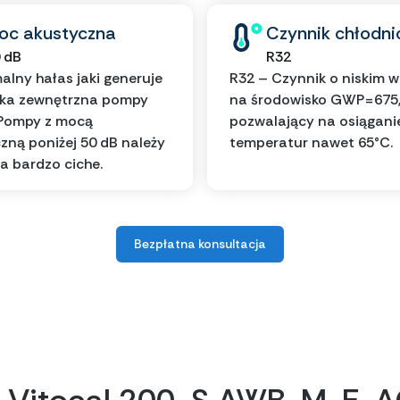
oc akustyczna
Czynnik chłodni
 dB
R32
lny hałas jaki generuje
R32 – Czynnik o niskim 
tka zewnętrzna pompy
na środowisko GWP=675
 Pompy z mocą
pozwalający na osiągani
zną poniżej 50 dB należy
temperatur nawet 65°C.
a bardzo ciche.
Bezpłatna konsultacja