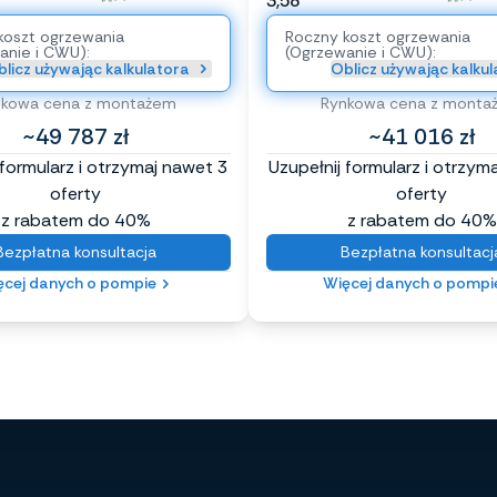
3,58
koszt ogrzewania
Roczny koszt ogrzewania
anie i CWU):
(Ogrzewanie i CWU):
licz używając kalkulatora
Oblicz używając kalku
nkowa cena z montażem
Rynkowa cena z monta
~49 787 zł
~41 016 zł
 formularz i otrzymaj nawet 3
Uzupełnij formularz i otrzym
oferty
oferty
z rabatem do 40%
z rabatem do 40%
Bezpłatna konsultacja
Bezpłatna konsultacj
ęcej danych o pompie
Więcej danych o pompi