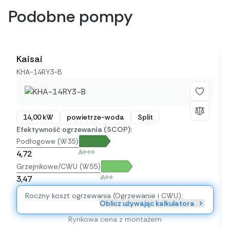
Podobne pompy
Kaisai
KHA-14RY3-B
14,00 kW
powietrze-woda
Split
Efektywność ogrzewania (SCOP):
Podłogowe (W35)
A+++
4,72
Grzejnikowe/CWU (W55)
A++
3,47
Roczny koszt ogrzewania (Ogrzewanie i CWU):
Oblicz używając kalkulatora
Rynkowa cena z montażem