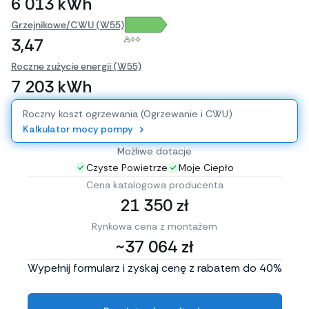
6 013 kWh
Grzejnikowe/CWU (W55)
A++
3,47
Roczne zużycie energii (W55)
7 203 kWh
Roczny koszt ogrzewania (Ogrzewanie i CWU)
Kalkulator mocy pompy
Możliwe dotacje
Czyste Powietrze
Moje Ciepło
Cena katalogowa producenta
21 350 zł
Rynkowa cena z montażem
~37 064 zł
Wypełnij formularz i zyskaj cenę z rabatem do 40%