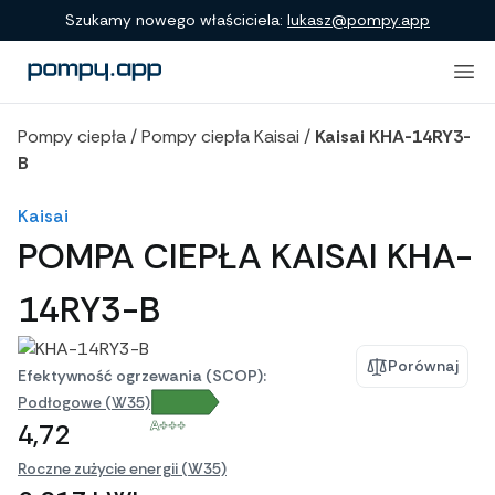
Porównanie produktów
Szukamy nowego właściciela:
lukasz@pompy.app
Pompy ciepła
/
Pompy ciepła Kaisai
/
Kaisai KHA-14RY3-
B
Kaisai
POMPA CIEPŁA KAISAI KHA-
14RY3-B
Porównaj
Efektywność ogrzewania (SCOP):
Podłogowe (W35)
A+++
4,72
Roczne zużycie energii (W35)