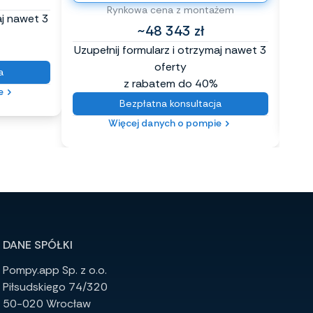
Rynkowa cena z montażem
aj nawet 3
~48 343 zł
Uzup
Uzupełnij formularz i otrzymaj nawet 3
oferty
a
z rabatem do 40%
e
Bezpłatna konsultacja
Więcej danych o pompie
DANE SPÓŁKI
Pompy.app Sp. z o.o.
Piłsudskiego 74/320
50-020 Wrocław