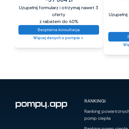
Uzupełnij formularz i otrzymaj nawet 3
oferty
Uzupełnij
z rabatem do 40%
Bezpłatna konsultacja
Więcej danych o pompie
Wi
RANKINGI
Ranking powietrznyc
pomp ciepła
Ranking pomp ciepła