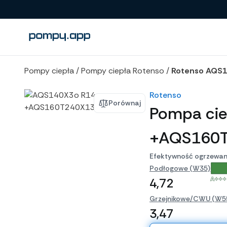
Porównanie produktów
Pompy ciepła
/
Pompy ciepła Rotenso
/
Rotenso AQS1
Rotenso
Porównaj
Pompa ci
+AQS160T
Efektywność ogrzewan
Podłogowe (W35)
A+++
4,72
Grzejnikowe/CWU (W5
3,47