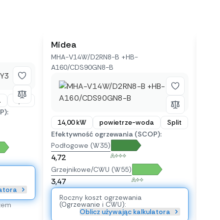
Midea
Hyu
MHA-V14W/D2RN8-B +HB-
HHP
A160/CDS90GN8-B
a
Split
P):
14
14,00 kW
powietrze-woda
Split
Efek
Efektywność ogrzewania (SCOP):
Pod
Podłogowe (W35)
4,72
A+++
4,72
Grze
Grzejnikowe/CWU (W55)
3,47
A++
3,47
Ro
latora
(O
Roczny koszt ogrzewania
(Ogrzewanie i CWU):
żem
Oblicz używając kalkulatora