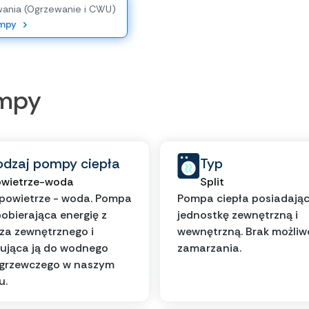
wania (Ogrzewanie i CWU)
ompy
ompy
odzaj pompy ciepła
Typ
wietrze-woda
Split
powietrze - woda. Pompa
Pompa ciepła posiadają
pobierająca energię z
jednostkę zewnętrzną i
za zewnętrznego i
wewnętrzną. Brak możliw
ująca ją do wodnego
zamarzania.
 grzewczego w naszym
u.