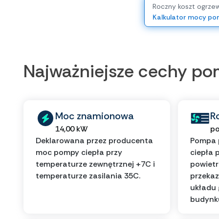
Roczny koszt ogrze
Kalkulator mocy p
Najważniejsze cechy p
Moc znamionowa
R
14,00 kW
po
Deklarowana przez producenta
Pompa 
moc pompy ciepła przy
ciepła 
temperaturze zewnętrznej +7C i
powietr
temperaturze zasilania 35C.
przekaz
układu
budynk