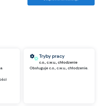
Tryby pracy
c.o., c.w.u., chłodzenie
ca
Obsługuje c.o., c.w.u., chłodzenie.
ości