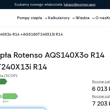
Szukamy nowego właściciela:
lukasz@pompy.app
Pompy ciepła
Kalkulatory
Wiedza
O nas
K
40X3o R14 +AQS160T240X13i R14
epła Rotenso AQS140X3o R14
240X13i R14
ia (SCOP):
Roczne zuż
6 013
5)
Roczne zuż
A++
7 203