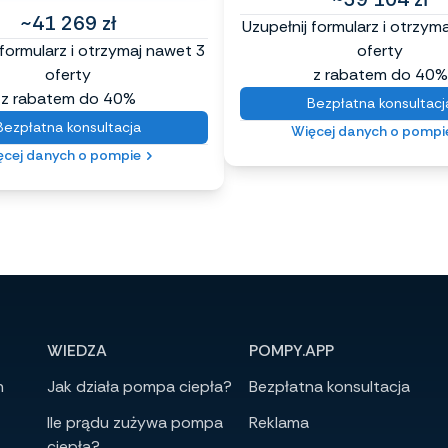
~41 269 zł
Uzupełnij formularz i otrzym
 formularz i otrzymaj nawet 3
oferty
oferty
z rabatem do 40%
z rabatem do 40%
Bezpłatna konsultacj
Bezpłatna konsultacja
Więcej danych o pompi
ęcej danych o pompie
WIEDZA
POMPY.APP
h
Jak działa pompa ciepła?
Bezpłatna konsultacja
Ile prądu zużywa pompa
Reklama
ciepła?