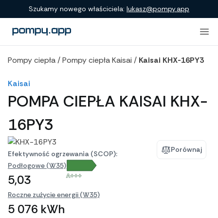
Porównanie produktów
Szukamy nowego właściciela:
lukasz@pompy.app
Pompy ciepła
/
Pompy ciepła Kaisai
/
Kaisai KHX-16PY3
Kaisai
POMPA CIEPŁA KAISAI KHX-
16PY3
Porównaj
Efektywność ogrzewania (SCOP):
Podłogowe (W35)
A+++
5,03
Roczne zużycie energii (W35)
5 076 kWh