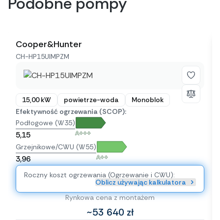
Podobne pompy
Cooper&Hunter
CH-HP15UIMPZM
15,00 kW
powietrze-woda
Monoblok
Efektywność ogrzewania (SCOP):
Podłogowe (W35)
A+++
5,15
Grzejnikowe/CWU (W55)
A++
3,96
Roczny koszt ogrzewania (Ogrzewanie i CWU):
Oblicz używając kalkulatora
Rynkowa cena z montażem
~53 640 zł