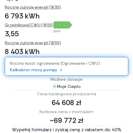
Roczne zużycie energii (W35)
6 793 kWh
Grzejnikowe/CWU (W55)
A++
3,55
Roczne zużycie energii (W55)
8 403 kWh
Roczny koszt ogrzewania (Ogrzewanie i CWU)
Kalkulator mocy pompy
Możliwe dotacje
Moje Ciepło
Cena katalogowa producenta
64 608 zł
Rynkowa cena z montażem
~69 772 zł
Wypełnij formularz i zyskaj cenę z rabatem do 40%