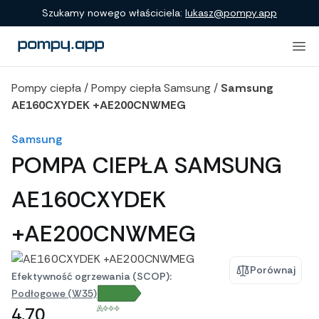
Porównanie produktów
Szukamy nowego właściciela:
lukasz@pompy.app
Pompy ciepła
/
Pompy ciepła Samsung
/
Samsung
AE160CXYDEK +AE200CNWMEG
Samsung
POMPA CIEPŁA SAMSUNG
AE160CXYDEK
+AE200CNWMEG
Porównaj
Efektywność ogrzewania (SCOP):
Podłogowe (W35)
A+++
4,70