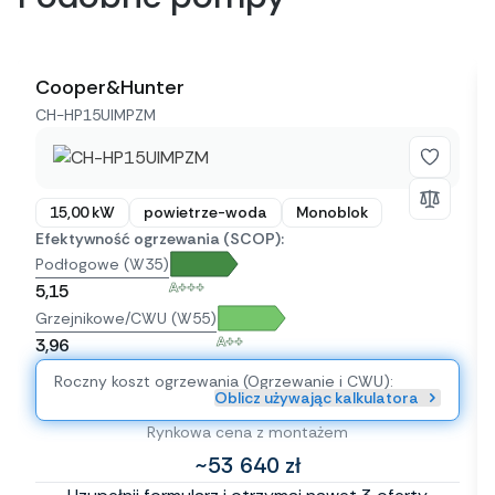
Cooper&Hunter
CH-HP15UIMPZM
15,00 kW
powietrze-woda
Monoblok
Efektywność ogrzewania (SCOP):
Podłogowe (W35)
A+++
5,15
Grzejnikowe/CWU (W55)
A++
3,96
Roczny koszt ogrzewania (Ogrzewanie i CWU):
Oblicz używając kalkulatora
Rynkowa cena z montażem
~53 640 zł