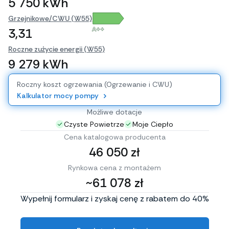
5 750 kWh
Grzejnikowe/CWU (W55)
A++
3,31
Roczne zużycie energii (W55)
9 279 kWh
Roczny koszt ogrzewania (Ogrzewanie i CWU)
Kalkulator mocy pompy
Możliwe dotacje
Czyste Powietrze
Moje Ciepło
Cena katalogowa producenta
46 050 zł
Rynkowa cena z montażem
~61 078 zł
Wypełnij formularz i zyskaj cenę z rabatem do 40%