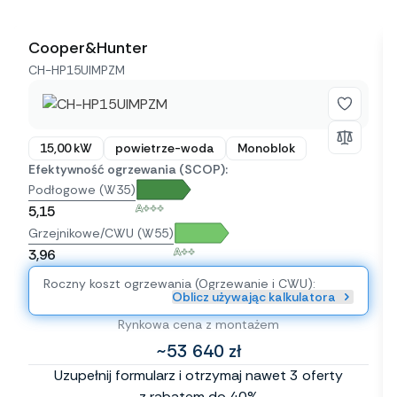
Cooper&Hunter
CH-HP15UIMPZM
15,00 kW
powietrze-woda
Monoblok
Efektywność ogrzewania (SCOP):
Podłogowe (W35)
A+++
5,15
Grzejnikowe/CWU (W55)
A++
3,96
Roczny koszt ogrzewania (Ogrzewanie i CWU):
Oblicz używając kalkulatora
Rynkowa cena z montażem
~53 640 zł
Uzupełnij formularz i otrzymaj nawet 3 oferty
z rabatem do 40%