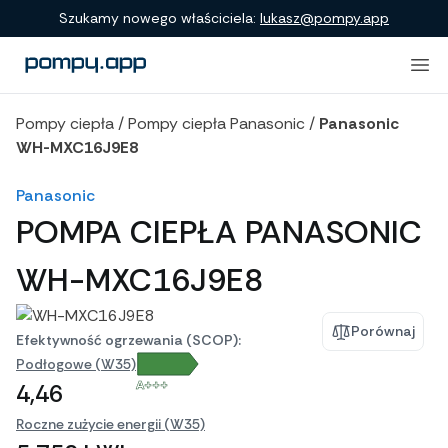
Porównanie produktów
Szukamy nowego właściciela:
lukasz@pompy.app
Pompy ciepła
/
Pompy ciepła Panasonic
/
Panasonic
WH-MXC16J9E8
Panasonic
POMPA CIEPŁA PANASONIC
WH-MXC16J9E8
Porównaj
Efektywność ogrzewania (SCOP):
Podłogowe (W35)
A+++
4,46
Roczne zużycie energii (W35)