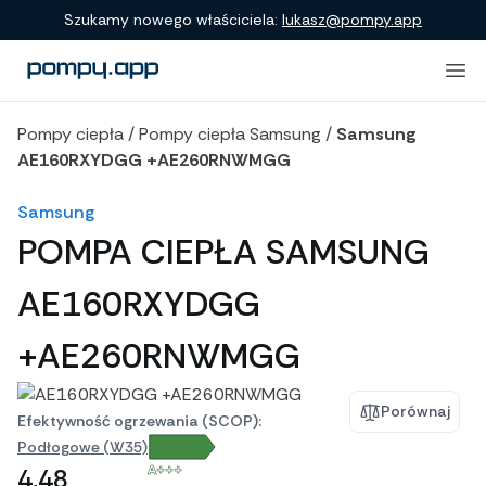
Porównanie produktów
Szukamy nowego właściciela:
lukasz@pompy.app
Pompy ciepła
/
Pompy ciepła Samsung
/
Samsung
AE160RXYDGG +AE260RNWMGG
Samsung
POMPA CIEPŁA SAMSUNG
AE160RXYDGG
+AE260RNWMGG
Porównaj
Efektywność ogrzewania (SCOP):
Podłogowe (W35)
A+++
4,48