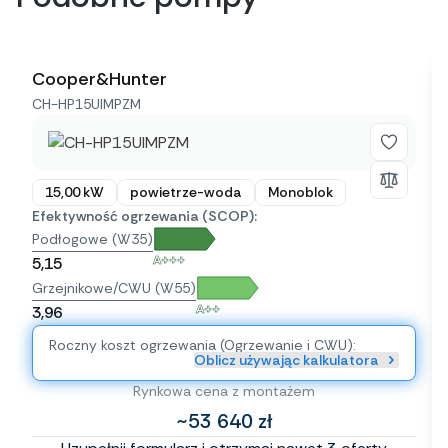
Cooper&Hunter
CH-HP15UIMPZM
15,00 kW
powietrze-woda
Monoblok
Efektywność ogrzewania (SCOP):
Podłogowe (W35)
A+++
5,15
Grzejnikowe/CWU (W55)
A++
3,96
Roczny koszt ogrzewania (Ogrzewanie i CWU):
Oblicz używając kalkulatora
Rynkowa cena z montażem
~53 640 zł