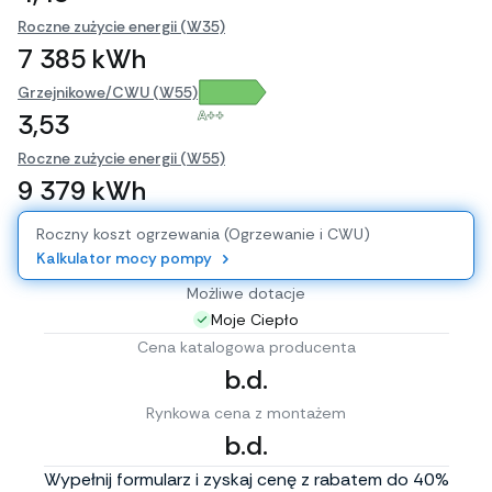
Roczne zużycie energii (W35)
7 385 kWh
Grzejnikowe/CWU (W55)
A++
3,53
Roczne zużycie energii (W55)
9 379 kWh
Roczny koszt ogrzewania (Ogrzewanie i CWU)
Kalkulator mocy pompy
Możliwe dotacje
Moje Ciepło
Cena katalogowa producenta
b.d.
Rynkowa cena z montażem
b.d.
Wypełnij formularz i zyskaj cenę z rabatem do 40%