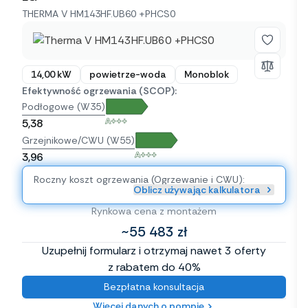
THERMA V HM143HF.UB60 +PHCS0
14,00 kW
powietrze-woda
Monoblok
Efektywność ogrzewania (SCOP):
Podłogowe (W35)
A+++
5,38
Grzejnikowe/CWU (W55)
A+++
3,96
Roczny koszt ogrzewania (Ogrzewanie i CWU):
Oblicz używając kalkulatora
Rynkowa cena z montażem
~55 483 zł
Uzupełnij formularz i otrzymaj nawet 3 oferty
z rabatem do 40%
Bezpłatna konsultacja
Więcej danych o pompie