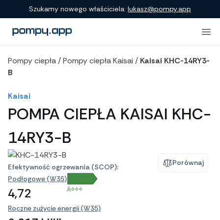
Porównanie produktów
Szukamy nowego właściciela:
lukasz@pompy.app
Pompy ciepła
/
Pompy ciepła Kaisai
/
Kaisai KHC-14RY3-
B
Kaisai
POMPA CIEPŁA KAISAI KHC-
14RY3-B
Porównaj
Efektywność ogrzewania (SCOP):
Podłogowe (W35)
A+++
4,72
Roczne zużycie energii (W35)