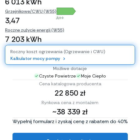
6 013 kWh
Grzejnikowe/CWU (W55)
A++
3,47
Roczne zużycie energii (W55)
7 203 kWh
Roczny koszt ogrzewania (Ogrzewanie i CWU)
Kalkulator mocy pompy
Możliwe dotacje
Czyste Powietrze
Moje Ciepło
Cena katalogowa producenta
22 850 zł
Rynkowa cena z montażem
~38 339 zł
Wypełnij formularz i zyskaj cenę z rabatem do 40%