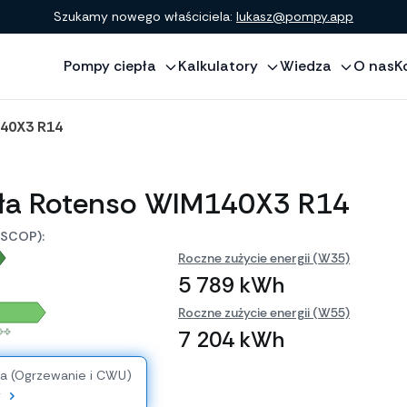
Szukamy nowego właściciela:
lukasz@pompy.app
Pompy ciepła
Kalkulatory
Wiedza
O nas
K
40X3 R14
ła Rotenso WIM140X3 R14
(SCOP):
Roczne zużycie energii (W35)
5 789 kWh
Roczne zużycie energii (W55)
++
7 204 kWh
ia (Ogrzewanie i CWU)
y