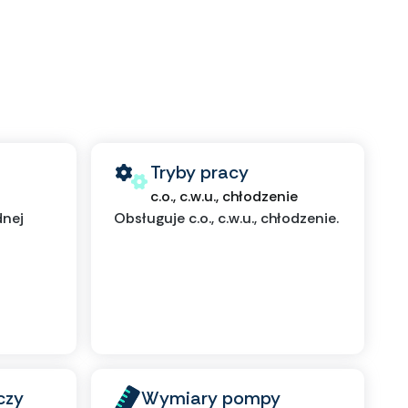
Tryby pracy
c.o., c.w.u., chłodzenie
dnej
Obsługuje c.o., c.w.u., chłodzenie.
czy
Wymiary pompy