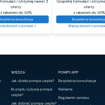
 formularz i otrzymaj nawet 3
Uzupełnij formularz i otrzym
oferty
oferty
z rabatem do 40%
z rabatem do 40%
Bezpłatna konsultacja
Bezpłatna konsultacj
ęcej danych o pompie
Więcej danych o pompi
WIEDZA
POMPY.APP
h
Jak działa pompa ciepła?
Bezpłatna konsultacja
Ile prądu zużywa pompa
Reklama
ciepła?
Regulamin serwisu
Jak dobrać pompę ciepła?