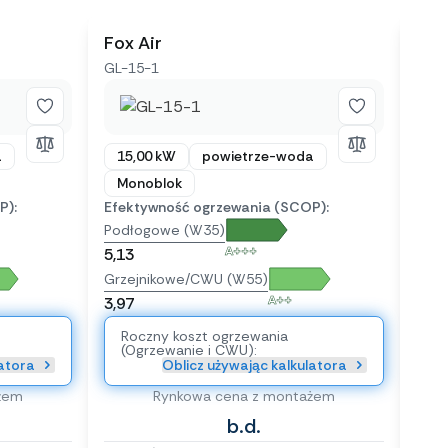
Fox Air
The
GL-15-1
R290
a
15,00 kW
powietrze-woda
15
Monoblok
Mo
P):
Efektywność ogrzewania (SCOP):
Efek
Podłogowe (W35)
Pod
A+++
5,13
5,05
Grzejnikowe/CWU (W55)
Grze
A++
3,97
3,88
Roczny koszt ogrzewania
Ro
(Ogrzewanie i CWU):
(O
latora
Oblicz używając kalkulatora
żem
Rynkowa cena z montażem
b.d.