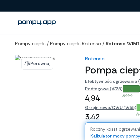
Porównanie produktów
Pompy ciepła
/
Pompy ciepła Rotenso
/
Rotenso WIM1
Rotenso
Porównaj
Pompa ciep
Efektywność ogrzewania 
Podłogowe (W35)
A+++
4,94
Grzejnikowe/CWU (W55)
A
3,42
Roczny koszt ogrzewan
Kalkulator mocy pomp