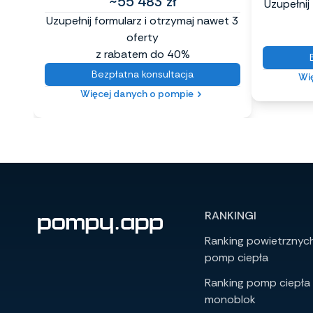
~55 483 zł
Uzupełnij
Uzupełnij formularz i otrzymaj nawet 3
oferty
z rabatem do 40%
Bezpłatna konsultacja
Wi
Więcej danych o pompie
RANKINGI
Ranking powietrznyc
pomp ciepła
Ranking pomp ciepła
monoblok