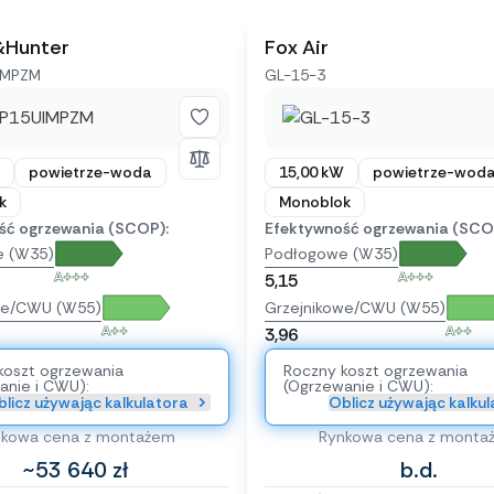
&Hunter
Fox Air
IMPZM
GL-15-3
powietrze-woda
15,00 kW
powietrze-wod
k
Monoblok
ść ogrzewania (SCOP):
Efektywność ogrzewania (SCO
e (W35)
Podłogowe (W35)
A+++
A+++
5,15
we/CWU (W55)
Grzejnikowe/CWU (W55)
A++
A++
3,96
koszt ogrzewania
Roczny koszt ogrzewania
anie i CWU):
(Ogrzewanie i CWU):
licz używając kalkulatora
Oblicz używając kalku
nkowa cena z montażem
Rynkowa cena z monta
~53 640 zł
b.d.