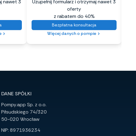
aj nawet 3
Uzupełnij formularz i otrzymaj nawet 3
Uzup
oferty
z rabatem do 40%
a
Bezpłatna konsultacja
e
Więcej danych o pompie
DANE SPÓŁKI
Pompy.app Sp. z o.o.
Piłsudskiego 74/320
50-020 Wrocław
NIP: 8971936234