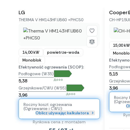
LG
Cooper
THERMA V HM143HF.UB60 +PHCS0
CH-HP15U
15,00 kW
14,00 kW
powietrze-woda
Monoblo
Monoblok
Efektywno
Podłogow
Efektywność ogrzewania (SCOP):
5,15
Podłogowe (W35)
A+++
5,38
Grzejniko
3,96
Grzejnikowe/CWU (W55)
A+++
3,96
Roczny 
(Ogrzew
Roczny koszt ogrzewania
Ob
(Ogrzewanie i CWU):
Oblicz używając kalkulatora
Ry
Rynkowa cena z montażem