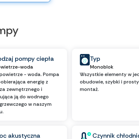
ompy
odzaj pompy ciepła
Typ
wietrze-woda
Monoblok
powietrze - woda. Pompa
Wszystkie elementy w je
pobierająca energię z
obudowie, szybki i prosty
za zewnętrznego i
montaż.
ująca ją do wodnego
 grzewczego w naszym
u.
oc akustyczna
Czynnik chłodni