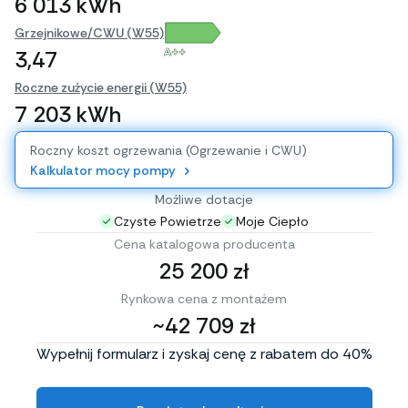
6 013 kWh
Grzejnikowe/CWU (W55)
A++
3,47
Roczne zużycie energii (W55)
7 203 kWh
Roczny koszt ogrzewania (Ogrzewanie i CWU)
Kalkulator mocy pompy
Możliwe dotacje
Czyste Powietrze
Moje Ciepło
Cena katalogowa producenta
25 200 zł
Rynkowa cena z montażem
~42 709 zł
Wypełnij formularz i zyskaj cenę z rabatem do 40%