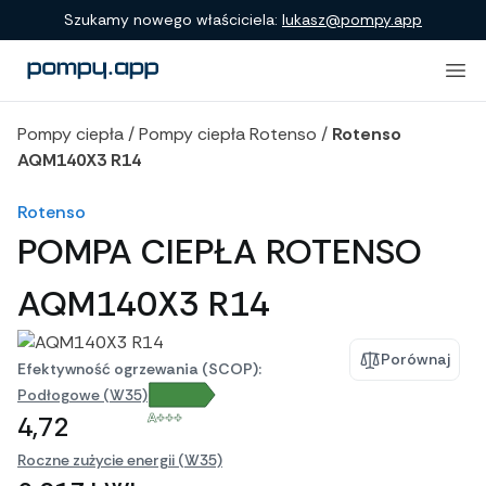
Porównanie produktów
Szukamy nowego właściciela:
lukasz@pompy.app
Pompy ciepła
/
Pompy ciepła Rotenso
/
Rotenso
AQM140X3 R14
Rotenso
POMPA CIEPŁA ROTENSO
AQM140X3 R14
Porównaj
Efektywność ogrzewania (SCOP):
Podłogowe (W35)
A+++
4,72
Roczne zużycie energii (W35)