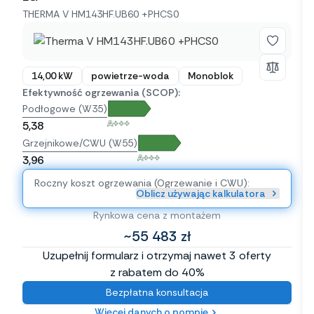
THERMA V HM143HF.UB60 +PHCS0
14,00 kW
powietrze-woda
Monoblok
Efektywność ogrzewania (SCOP):
Podłogowe (W35)
A+++
5,38
Grzejnikowe/CWU (W55)
A+++
3,96
Roczny koszt ogrzewania (Ogrzewanie i CWU):
Oblicz używając kalkulatora
Rynkowa cena z montażem
~55 483 zł
Uzupełnij formularz i otrzymaj nawet 3 oferty
z rabatem do 40%
Bezpłatna konsultacja
Więcej danych o pompie