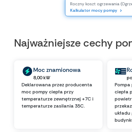
Roczny koszt ogrzewania (Ogrz
Kalkulator mocy pompy
Najważniejsze cechy p
Moc znamionowa
R
8,00 kW
po
Deklarowana przez producenta
Pompa 
moc pompy ciepła przy
ciepła 
temperaturze zewnętrznej +7C i
powietr
temperaturze zasilania 35C.
przekaz
układu
budynk