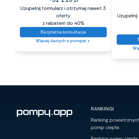
Uzupełnij formularz i otrzymaj nawet 3
oferty
Uzupełnij
z rabatem do 40%
Bezpłatna konsultacja
Więcej danych o pompie
Wi
RANKINGI
Ranking powietrznyc
pomp ciepła
Ranking pomp ciepła