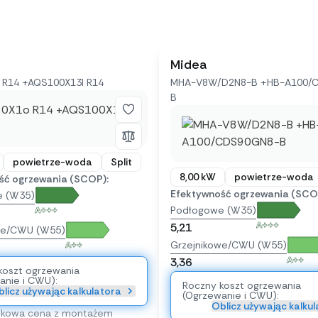
Midea
R14 +AQS100X13I R14
MHA-V8W/D2N8-B +HB-A100/
B
powietrze-woda
Split
8,00 kW
powietrze-woda
ść ogrzewania (SCOP):
Efektywność ogrzewania (SCO
e (W35)
Podłogowe (W35)
A+++
A+++
5,21
we/CWU (W55)
Grzejnikowe/CWU (W55)
A++
A++
3,36
koszt ogrzewania
anie i CWU):
Roczny koszt ogrzewania
licz używając kalkulatora
(Ogrzewanie i CWU):
Oblicz używając kalku
nkowa cena z montażem