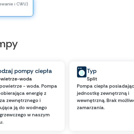
ewanie i CWU)
ompy
odzaj pompy ciepła
Typ
wietrze-woda
Split
powietrze - woda. Pompa
Pompa ciepła posiadają
pobierająca energię z
jednostkę zewnętrzną i
za zewnętrznego i
wewnętrzną. Brak możliw
ująca ją do wodnego
zamarzania.
 grzewczego w naszym
u.