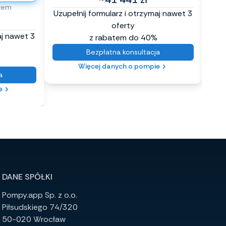
żem
Uzupełnij formularz i otrzymaj nawet 3
Uzup
oferty
aj nawet 3
z rabatem do 40%
Bezpłatna konsultacja
Więcej danych o pompie
a
e
DANE SPÓŁKI
Pompy.app Sp. z o.o.
Piłsudskiego 74/320
50-020 Wrocław