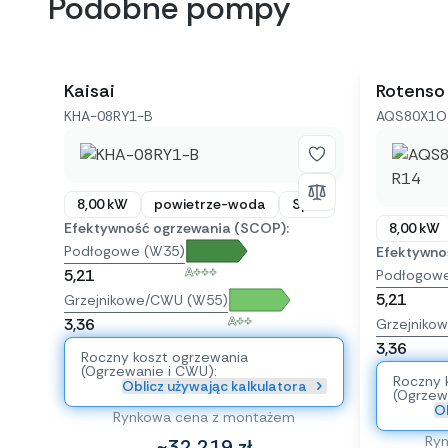
Podobne pompy
Kaisai
Rotenso
KHA-08RY1-B
AQS80X1O 
8,00 kW
powietrze-woda
Split
Efektywność ogrzewania (SCOP):
8,00 kW
Podłogowe (W35)
Efektywno
A+++
5,21
Podłogow
5,21
Grzejnikowe/CWU (W55)
A++
3,36
Grzejniko
3,36
Roczny koszt ogrzewania
(Ogrzewanie i CWU):
Roczny 
Oblicz używając kalkulatora
(Ogrzew
Ob
Rynkowa cena z montażem
Ry
~32 219 zł