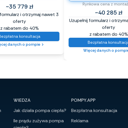
Rynkowa cena z monta
~35 779 zł
~40 285 zł
 formularz i otrzymaj nawet 3
Uzupełnij formularz i otrzym
oferty
oferty
z rabatem do 40%
z rabatem do 40%
Bezpłatna konsultacja
Bezpłatna konsultacj
ęcej danych o pompie
Więcej danych o pompi
WIEDZA
POMPY.APP
h
Jak działa pompa ciepła?
Bezpłatna konsultacja
Ile prądu zużywa pompa
Reklama
ciepła?