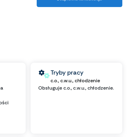
Tryby pracy
c.o., c.w.u., chłodzenie
ca
Obsługuje c.o., c.w.u., chłodzenie.
ości