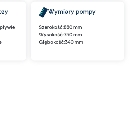
czy
Wymiary pompy
wpływie
Szerokość:
880 mm
,
Wysokość:
750 mm
e
Głębokość:
340 mm