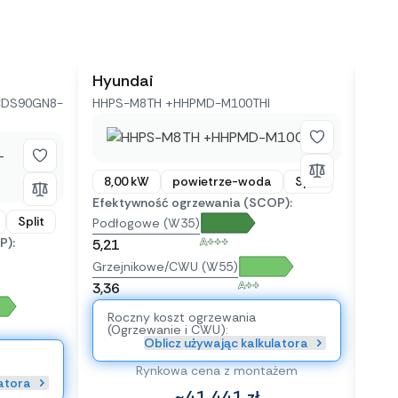
Hyundai
Kai
CDS90GN8-
HHPS-M8TH +HHPMD-M100THI
KHA-
8,00 kW
powietrze-woda
Split
8,
Efektywność ogrzewania (SCOP):
Efek
Split
Podłogowe (W35)
Pod
P):
A+++
5,21
5,21
Grzejnikowe/CWU (W55)
Grze
A++
3,36
3,36
Roczny koszt ogrzewania
Ro
(Ogrzewanie i CWU):
(O
Oblicz używając kalkulatora
Rynkowa cena z montażem
latora
~41 441 zł