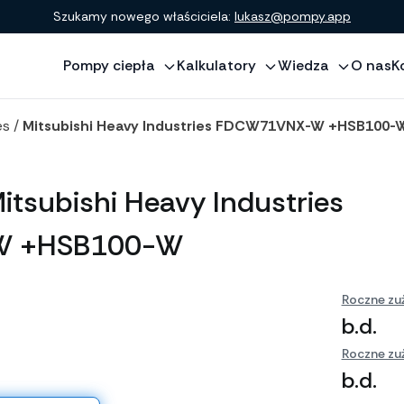
Szukamy nowego właściciela:
lukasz@pompy.app
Pompy ciepła
Kalkulatory
Wiedza
O nas
K
es
/
Mitsubishi Heavy Industries FDCW71VNX-W +HSB100-
itsubishi Heavy Industries
 +HSB100-W
Roczne zuż
b.d.
Roczne zuż
b.d.