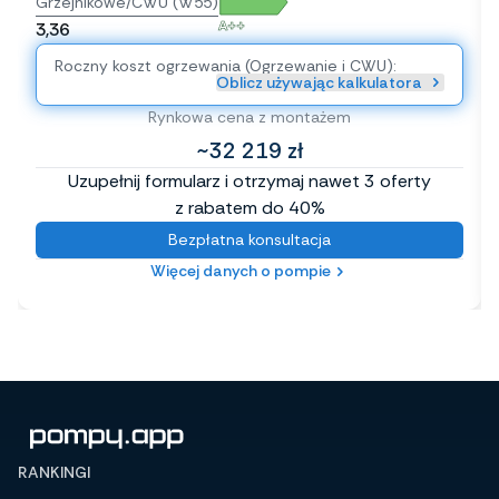
Grzejnikowe/CWU (W55)
A++
3,36
Roczny koszt ogrzewania (Ogrzewanie i CWU):
Oblicz używając kalkulatora
Rynkowa cena z montażem
~32 219 zł
Uzupełnij formularz i otrzymaj nawet 3 oferty
z rabatem do 40%
Bezpłatna konsultacja
Więcej danych o pompie
RANKINGI