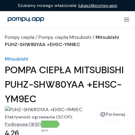
Porównanie produktów
Szukamy nowego właściciela:
lukasz@pompy.app
Pompy ciepła
/
Pompy ciepła Mitsubishi
/
Mitsubishi
PUHZ-SHW80YAA +EHSC-YM9EC
Mitsubishi
POMPA CIEPŁA MITSUBISHI
PUHZ-SHW80YAA +EHSC-
YM9EC
Porównaj
Efektywność ogrzewania (SCOP):
Podłogowe (W35)
A++
4,26